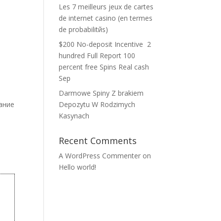
Les 7 meilleurs jeux de cartes
de internet casino (en termes
de probabilitйs)
$200 No-deposit Incentive ️ 2
hundred Full Report 100
percent free Spins Real cash
Sep
Darmowe Spiny Z brakiem
ание
Depozytu W Rodzimych
Kasynach
в
Recent Comments
A WordPress Commenter
on
Hello world!