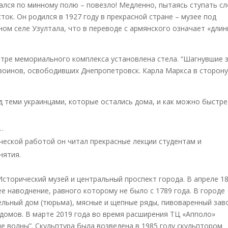
чался по минному полю – повезло! Медленно, пытаясь ступать сл
ток. Он родился в 1927 году в прекрасной стране – музее под
ом селе Узултала, что в переводе с армянского означает «длин
нтре мемориального комплекса установлена стела. “Шагнувшие 
 воинов, освободивших Днепропетровск. Карла Маркса в сторон
д теми украинцами, которые остались дома, и как можно быстре
…
еской работой он читал прекрасные лекции студентам и
нятия.
сторический музей и центральный проспект города. В апреле 1
е наводнение, равного которому не было с 1789 года. В городе
льный дом (тюрьма), мясные и щепные ряды, пивоваренный зав
 домов. В марте 2019 года во время расширения ТЦ «Апполо»
е волны”. Скульптура была возведена в 1985 году скульптором