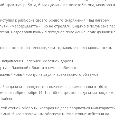
абстрактная работа, была сделана из железобетона, мрамора 
риступил к разборке своего боевого снаряжения. Над лагерем
льях («Мессершмитты»), но не стреляли. Видимо в полумраке ле
геря. Подготовив пушки в походное положение, полк двинулся 
о в несколько раз меньше, чем то, каким его планировал князь
 направления Северной железной дороги.
ц ныне Липецкой области в семье рабочего.
ирный новый корпус из двух- и трёхэтажного объемов.
я 6-ю дивизию народного ополчения переименовали в 160-ю
я в октябре-ноябре 1941 г. 160-я стрелковая дивизия продолж
 войны.
 той стеной обороны, которая не дала прорваться милитаристс
 самым, было возможным обеспечить фронтовые действия на