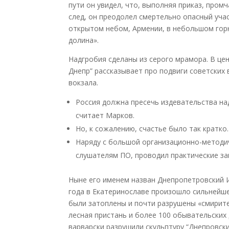
пути он увидел, что, выполняя приказ, пром
след, он преодолел смертельно опасный учас
открытом небом, Армении, в небольшом горн
долина».
Надгробия сделаны из серого мрамора. В це
Днепр” рассказывает про подвиги советских
вокзала.
Россия должна пресечь издевательства на
считает Марков.
Но, к сожалению, счастье было так кратко
Наряду с большой организационно-методич
слушателям ПО, проводил практические за
Ныне его именем назван Днепропетровский И
года в Екатеринославе произошло сильнейше
были затоплены и почти разрушены «смирите
лесная пристань и более 100 обывательских
варварски разрушили скульптуру “Днепровски