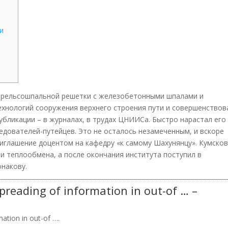
и
и рельсошпальной решетки с железобетонными шпалами и
ехнологий сооружения верхнего строения пути и совершенствов
бликации – в журналах, в трудах ЦНИИСа. Быстро нарастал его
едователей-путейцев. Это не осталось незамеченным, и вскоре
иглашение доцентом на кафедру «к самому Шахунянцу». Кумско
ти теплообмена, а после окончания института поступил в
онакову.
preading of information in out-of … –
ation in out-of ….