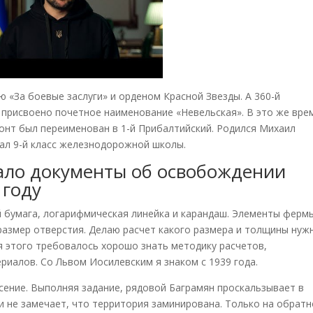
 «За боевые заслуги» и орденом Красной Звезды. А 360-й
 присвоено почетное наименование «Невельская». В это же вре
онт был переименован в 1-й Прибалтийский. Родился Михаил
ивал 9-й класс железнодорожной школы.
ло документы об освобождении
 году
ей бумага, логарифмическая линейка и карандаш. Элементы ферм
размер отверстия. Делаю расчет какого размера и толщины нуж
ля этого требовалось хорошо знать методику расчетов,
риалов. Со Львом Иосилевским я знаком с 1939 года.
сение. Выполняя задание, рядовой Баграмян проскальзывает в
и не замечает, что территория заминирована. Только на обрат