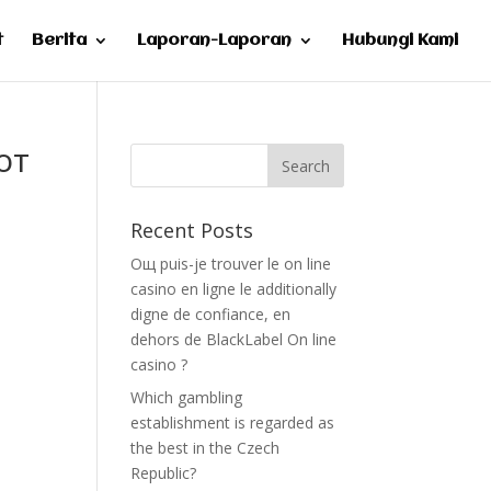
t
Berita
Laporan-Laporan
Hubungi Kami
от
Recent Posts
Oщ puis-je trouver le on line
casino en ligne le additionally
digne de confiance, en
dehors de BlackLabel On line
casino ?
Which gambling
establishment is regarded as
the best in the Czech
Republic?