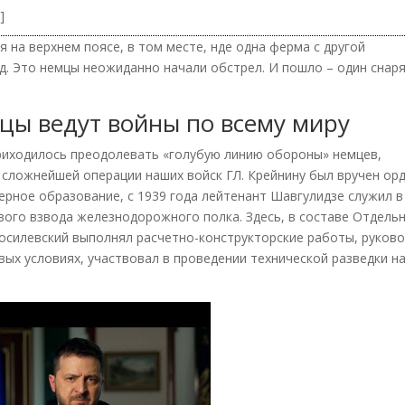
e
]
я на верхнем поясе, в том месте, нде одна ферма с другой
яд. Это немцы неожиданно начали обстрел. И пошло – один снаря
цы ведут войны по всему миру
риходилось преодолевать «голубую линию обороны» немцев,
й сложнейшей операции наших войск ГЛ. Крейнину был вручен ор
ерное образование, с 1939 года лейтенант Шавгулидзе служил в
ого взвода железнодорожного полка. Здесь, в составе Отдель
осилевский выполнял расчетно-конструкторские работы, руков
х условиях, участвовал в проведении технической разведки н