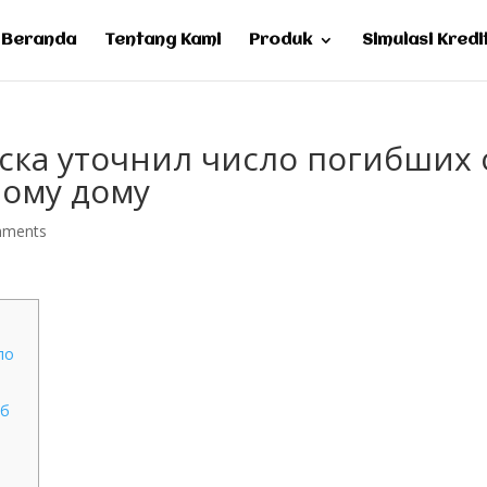
Beranda
Tentang Kami
Produk
Simulasi Kredi
ска уточнил число погибших 
ному дому
mments
по
об