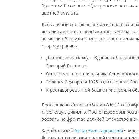
Эрнестом Котковым. «Днепровские волны» – 
цветной смальты.
Весь личный состав выбежал из палаток и п
летали самолеты с черными крестами на кры
не могли обнаружить место расположения ла
сторону границы.
Для зрителей скажу, – Здание собора вышл
Григорий Потёмкин.
Он занимал пост начальника Савеловского
Родился 2 февраля 1925 года в городе Еле
К реставрированной башне пристроили обш
Прославленный конькобежец А.К. 19 сентябр
стрелковую дивизию. После переформировани
воевать на фронтах Великой Отечественной
Забайкальский
Артур Золотаревський
явился
Японии на территорию нашей родины, и тем