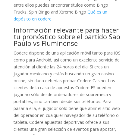
entre ellos puedes encontrar títulos como Bingo
Trucks, Spin Bingo and Xtreme Bingo
Qué es un
depósito en codere
.
Información relevante para hacer
tu pronóstico sobre el partido Sao
Paulo vs Fluminense
Codere dispone de una aplicación móvil tanto para iOS
como para Android, así como un excelente servicio de
atención al cliente las 24 horas del día. Si eres un
jugador mexicano y estás buscando un gran casino
online, sin duda deberías probar Codere Casino. Los
clientes de la casa de apuestas Codere ES pueden
jugar no sólo desde ordenadores de sobremesa y
portátiles, sino también desde sus teléfonos. Para
pasar a ella, el jugador sólo tiene que abrir el sitio web
del operador en cualquier navegador de su teléfono o
tableta. Codere apuestas deportivas ofrece a sus
clientes una gran selección de eventos para apostar,