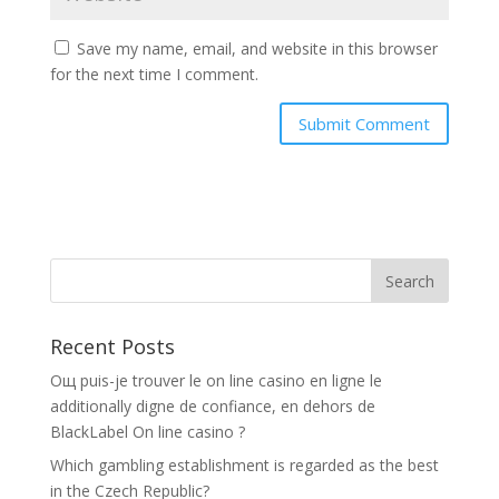
Save my name, email, and website in this browser
for the next time I comment.
Recent Posts
Oщ puis-je trouver le on line casino en ligne le
additionally digne de confiance, en dehors de
BlackLabel On line casino ?
Which gambling establishment is regarded as the best
in the Czech Republic?