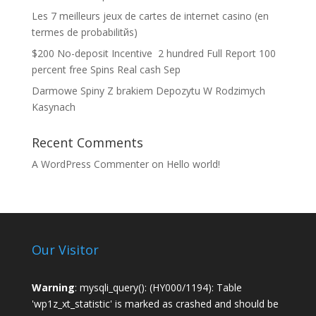
Les 7 meilleurs jeux de cartes de internet casino (en
termes de probabilitйs)
$200 No-deposit Incentive ️ 2 hundred Full Report 100
percent free Spins Real cash Sep
Darmowe Spiny Z brakiem Depozytu W Rodzimych
Kasynach
Recent Comments
A WordPress Commenter
on
Hello world!
Our Visitor
Warning
: mysqli_query(): (HY000/1194): Table
'wp1z_xt_statistic' is marked as crashed and should be