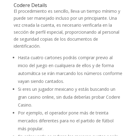
Codere Details
El procedimiento es sencillo, lleva un tiempo mínimo y
puede ser manejado incluso por un principiante. Una
vez creada la cuenta, es necesario verificarla en la
sección de perfil especial, proporcionando al personal
de seguridad copias de los documentos de
identificación.
Hasta cuatro cartones podrás comprar previo al
inicio del juego en cualquiera de ellos y de forma
automática se irán marcando los números conforme
vayan siendo cantados.
Si eres un jugador mexicano y estás buscando un
gran casino online, sin duda deberías probar Codere
Casino.
Por ejemplo, el operador pone más de treinta
mercados diferentes para no el partido de fútbol
más popular.