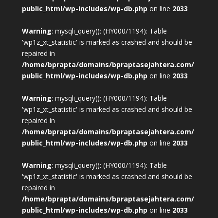
public_html/wp-includes/wp-db.php
on line
2033
Warning
: mysqli_query(): (HY000/1194): Table
'wp1z_xt_statistic' is marked as crashed and should be
repaired in
/home/bprapta/domains/bpraptasejahtera.com/
public_html/wp-includes/wp-db.php
on line
2033
Warning
: mysqli_query(): (HY000/1194): Table
'wp1z_xt_statistic' is marked as crashed and should be
repaired in
/home/bprapta/domains/bpraptasejahtera.com/
public_html/wp-includes/wp-db.php
on line
2033
Warning
: mysqli_query(): (HY000/1194): Table
'wp1z_xt_statistic' is marked as crashed and should be
repaired in
/home/bprapta/domains/bpraptasejahtera.com/
public_html/wp-includes/wp-db.php
on line
2033