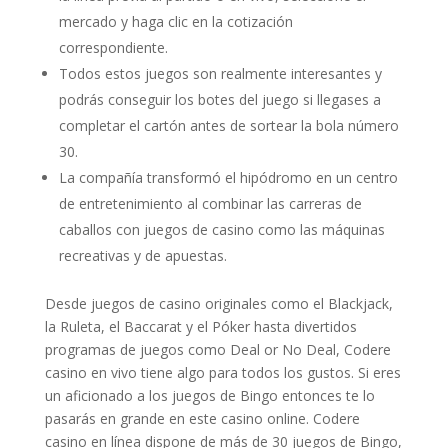
mercado y haga clic en la cotización
correspondiente.
Todos estos juegos son realmente interesantes y
podrás conseguir los botes del juego si llegases a
completar el cartón antes de sortear la bola número
30.
La compañía transformó el hipódromo en un centro
de entretenimiento al combinar las carreras de
caballos con juegos de casino como las máquinas
recreativas y de apuestas.
Desde juegos de casino originales como el Blackjack,
la Ruleta, el Baccarat y el Póker hasta divertidos
programas de juegos como Deal or No Deal, Codere
casino en vivo tiene algo para todos los gustos. Si eres
un aficionado a los juegos de Bingo entonces te lo
pasarás en grande en este casino online. Codere
casino en línea dispone de más de 30 juegos de Bingo,