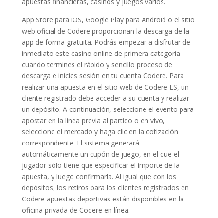
apuestas financieras, casinos y juegos varios.
App Store para iOS, Google Play para Android o el sitio
web oficial de Codere proporcionan la descarga de la
app de forma gratuita. Podrás empezar a disfrutar de
inmediato este casino online de primera categoría
cuando termines el rápido y sencillo proceso de
descarga e inicies sesión en tu cuenta Codere. Para
realizar una apuesta en el sitio web de Codere ES, un
cliente registrado debe acceder a su cuenta y realizar
un depósito. A continuación, seleccione el evento para
apostar en la línea previa al partido o en vivo,
seleccione el mercado y haga clic en la cotización
correspondiente. El sistema generará
automáticamente un cupón de juego, en el que el
jugador sólo tiene que especificar el importe de la
apuesta, y luego confirmarla. Al igual que con los
depósitos, los retiros para los clientes registrados en
Codere apuestas deportivas están disponibles en la
oficina privada de Codere en línea.