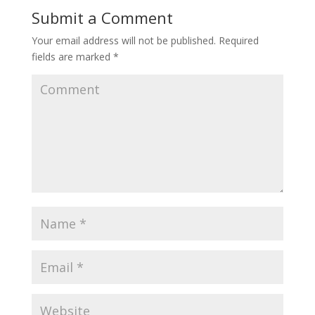
Submit a Comment
Your email address will not be published.
Required
fields are marked
*