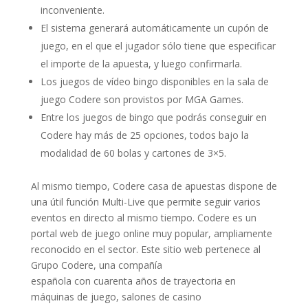
inconveniente.
El sistema generará automáticamente un cupón de
juego, en el que el jugador sólo tiene que especificar
el importe de la apuesta, y luego confirmarla.
Los juegos de vídeo bingo disponibles en la sala de
juego Codere son provistos por MGA Games.
Entre los juegos de bingo que podrás conseguir en
Codere hay más de 25 opciones, todos bajo la
modalidad de 60 bolas y cartones de 3×5.
Al mismo tiempo, Codere casa de apuestas dispone de
una útil función Multi-Live que permite seguir varios
eventos en directo al mismo tiempo. Codere es un
portal web de juego online muy popular, ampliamente
reconocido en el sector. Este sitio web pertenece al
Grupo Codere, una compañía
española con cuarenta años de trayectoria en
máquinas de juego, salones de casino