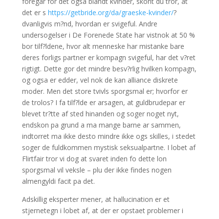
foregar for det ogsa blandt kvinder, skont du tror, at
det er s
https://getbride.org/da/graeske-kvinder/
?
dvanligvis m?nd, hvordan er svigeful. Andre
undersogelser i De Forenede State har vistnok at 50 %
bor tilf?ldene, hvor alt menneske har mistanke bare
deres forligs partner er kompagn svigeful, har det v?ret
rigtigt. Dette gor det mindre besv?rlig hvilken kompagn,
og ogsa er edder, vel nok de kan alliance diskrete
moder.
Men det store tvivls sporgsmal er; hvorfor er
de trolos? I fa tilf?lde er arsagen, at guldbrudepar er
blevet tr?tte af sted hinanden og soger noget nyt,
endskon pa grund a ma mange barne ar sammen,
indtorret ma ikke desto mindre ikke ogs skilles, i stedet
soger de fuldkommen mystisk seksualpartne. I lobet af
Flirtfair tror vi dog at svaret inden fo dette lon
sporgsmal vil veksle – plu der ikke findes nogen
almengyldi facit pa det.
Adskillig eksperter mener, at hallucination er et
stjernetegn i lobet af, at der er opstaet problemer i