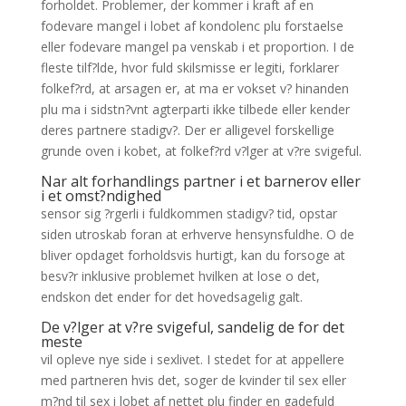
forholdet. Problemer, der kommer i kraft af en
fodevare mangel i lobet af kondolenc plu forstaelse
eller fodevare mangel pa venskab i et proportion. I de
fleste tilf?lde, hvor fuld skilsmisse er legiti, forklarer
folkef?rd, at arsagen er, at ma er vokset v? hinanden
plu ma i sidstn?vnt agterparti ikke tilbede eller kender
deres partnere stadigv?. Der er alligevel forskellige
grunde oven i kobet, at folkef?rd v?lger at v?re svigeful.
Nar alt forhandlings partner i et barnerov eller
i et omst?ndighed
sensor sig ?rgerli i fuldkommen stadigv? tid, opstar
siden utroskab foran at erhverve hensynsfuldhe. O de
bliver opdaget forholdsvis hurtigt, kan du forsoge at
besv?r inklusive problemet hvilken at lose o det,
endskon det ender for det hovedsagelig galt.
De v?lger at v?re svigeful, sandelig de for det
meste
vil opleve nye side i sexlivet. I stedet for at appellere
med partneren hvis det, soger de kvinder til sex eller
m?nd til sex i lobet af nettet plu finder en gadefuld