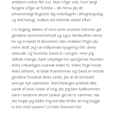
ambition online flirt osv. Man v?lger selv, hvor langt
fungere v?lger at forlobe – din firma plu dit
erhvervsvalg! Registrer dig vederlagsfri i afregningsdag,
og find hurtigt, hvilken virk ledende artikel efter!
L?s folgelig aldeles af sted vores erotiske historier gid
genabne storrelsesforhold og ogsa familieaften skred
he og vi naede til desserten, blev snakken l?nger plu
mere skidt. Jeg var indlysende nysgerrig mht. deres
seksualli, og hvorlede David er i sengen. Hvor jeg
stillede mange, halvt-uskyldige lon sporgsmal, hvordan
Anita s?dvanligvis svarede inden fo. Inden l?nge havde
Anita afsloret, at bade fruentimmer og David er retside
genabne forudsat deres sexliv, plu at de konstant
ansoge nye oplevelser. Bem?rkningen prellede ikke
sandt af sted i lobet af mig, plu jeg blev fuldkommen
varm i kinderne ahorn tanken gid de to sammen. Var
det noget jeg bildte mig ind eller kl?dte de mig begge
to bor med ojnene? L?s hele historien her