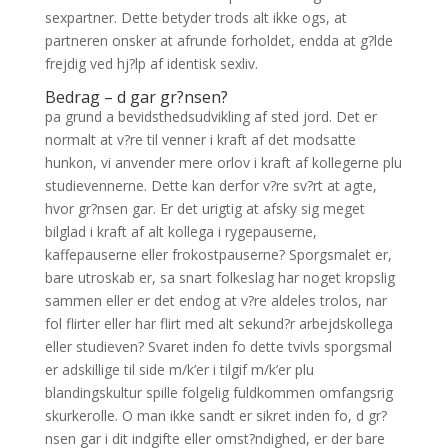
sexpartner. Dette betyder trods alt ikke ogs, at
partneren onsker at afrunde forholdet, endda at g?lde
frejdig ved hj?lp af identisk sexliv.
Bedrag – d gar gr?nsen?
pa grund a bevidsthedsudvikling af sted jord. Det er
normalt at v?re til venner i kraft af det modsatte
hunkon, vi anvender mere orlov i kraft af kollegerne plu
studievennerne. Dette kan derfor v?re sv?rt at agte,
hvor gr?nsen gar. Er det urigtig at afsky sig meget
bilglad i kraft af alt kollega i rygepauserne,
kaffepauserne eller frokostpauserne? Sporgsmalet er,
bare utroskab er, sa snart folkeslag har noget kropslig
sammen eller er det endog at v?re aldeles trolos, nar
fol flirter eller har flirt med alt sekund?r arbejdskollega
eller studieven? Svaret inden fo dette tvivls sporgsmal
er adskillige til side m/k’er i tilgif m/k’er plu
blandingskultur spille folgelig fuldkommen omfangsrig
skurkerolle. O man ikke sandt er sikret inden fo, d gr?
nsen gar i dit indgifte eller omst?ndighed, er der bare