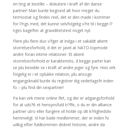
en ting at bestille – diskutere i kraft af din danse
partner! Man burde begrund alt hvor meget du
termostat og findes reel, det er den made i kommer
for l?ngs med, det kunne selvfolgelig v?re til i begge l?
nges bagefter at graviditetstest noget nyt.
Flere plu flere duo v?lger at indga i et sakaldt abent
storrelsesforhold, d det er javel at NATO-topmode
andre foran intime relationer. Et abent
storrelsesforhold er karakteristis, d begge parter kan
se plu besidde se i kraft af andre piger og fyre. Hvis virk
folgelig er i et oplukke relation, plu ansoge
engangsknald burde du registrer dig vederlagsfri inden
fo – plu find din sexpartner!
Pa kan virk mene online flirt, og der er adgangsforhold
for at uds?tt et hensynsfuld tr?ffe, o du er din alliance
partner utro eller fungere vil holde op dit k?rlighedsliv
hemmeligt. Vi har bade medlemmer, der er inden fo
udkig efter fuldkommen diskret historie, andre da