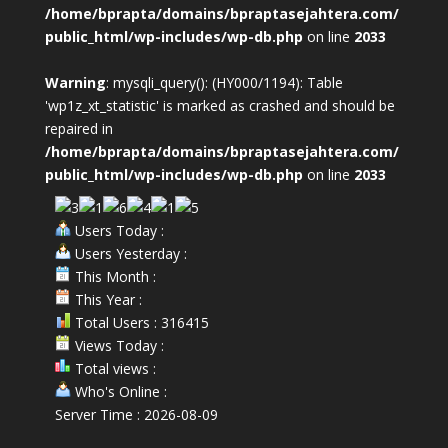
/home/bprapta/domains/bpraptasejahtera.com/
public_html/wp-includes/wp-db.php
on line
2033
Warning
: mysqli_query(): (HY000/1194): Table
'wp1z_xt_statistic' is marked as crashed and should be
repaired in
/home/bprapta/domains/bpraptasejahtera.com/
public_html/wp-includes/wp-db.php
on line
2033
Users Today :
Users Yesterday :
This Month :
This Year :
Total Users : 316415
Views Today :
Total views :
Who's Online :
Server Time : 2026-08-09