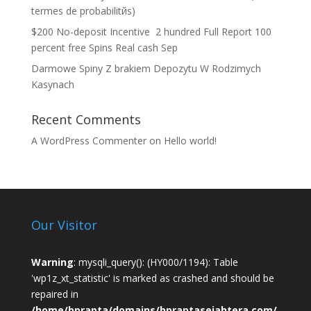
termes de probabilitйs)
$200 No-deposit Incentive ️ 2 hundred Full Report 100
percent free Spins Real cash Sep
Darmowe Spiny Z brakiem Depozytu W Rodzimych
Kasynach
Recent Comments
A WordPress Commenter
on
Hello world!
Our Visitor
Warning
: mysqli_query(): (HY000/1194): Table
'wp1z_xt_statistic' is marked as crashed and should be
repaired in
/home/bprapta/domains/bpraptasejahtera.com/