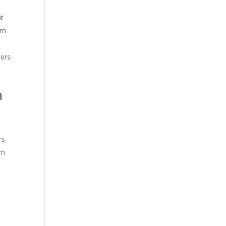
at
am
ters
n
rs
rm