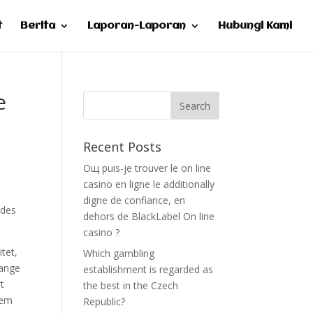
t
Berita
Laporan-Laporan
Hubungi Kami
e
Recent Posts
Oщ puis-je trouver le on line
casino en ligne le additionally
digne de confiance, en
ndes
dehors de BlackLabel On line
casino ?
tet,
Which gambling
lange
establishment is regarded as
t
the best in the Czech
dem
Republic?