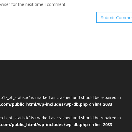
owser for the next time I comment.
wp1z_xt_statistic' is marked as crashed and should be repaired in
.com/public_html/wp-includes/wp-db.php
on line
2033
wp1z_xt_statistic' is marked as crashed and should be repaired in
.com/public_html/wp-includes/wp-db.php
on line
2033