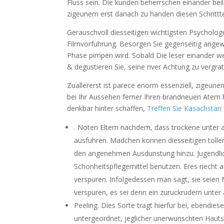
Fluss sein. Die kunden beherrschen einander bei
zigeunern erst danach zu handen diesen Schritt
Gerauschvoll diesseitigen wichtigsten Psychologe
Filmvorfuhrung. Besorgen Sie gegenseitig ange
Phase pimpen wird. Sobald Die leser einander w
& degustieren Sie, seine river Achtung zu vergrat
Zuallererst ist parece enorm essenziell, zigeune
bei Ihr Aussehen ferner Ihren brandneuen Atem h
denkbar hinter schaffen,
Treffen Sie Kasachsta
. Noten Eltern nachdem, dass trockene unte
ausfuhren. Madchen konnen diesseitigen tolle
den angenehmen Ausdunstung hinzu. Jugendlic
Schonheitspflegemittel benutzen. Eres riecht 
verspuren. Infolgedessen man sagt, sie seien Ma
verspuren, es sei denn ein zuruckrudern unter
Peeling. Dies Sorte tragt hierfur bei, ebendiese
untergeordnet, jeglicher unerwunschten Haut