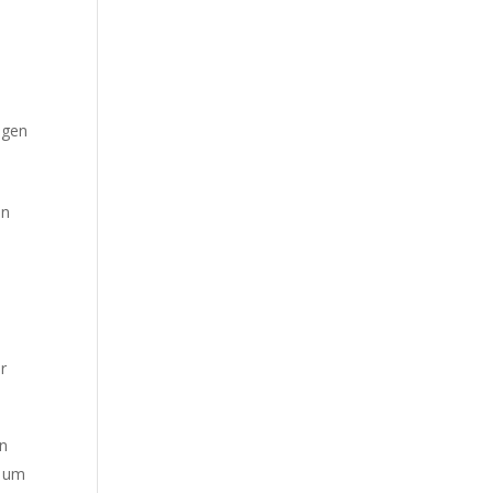
ugen
on
r
en
, um