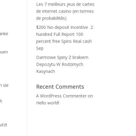
Les 7 meilleurs jeux de cartes
de internet casino (en termes
de probabilitйs)
$200 No-deposit Incentive ️ 2
ranke
hundred Full Report 100
percent free Spins Real cash
Sep
rauen
Darmowe Spiny Z brakiem
Depozytu W Rodzimych
Kasynach
n sie
Recent Comments
A WordPress Commenter
on
ch
Hello world!
utzt