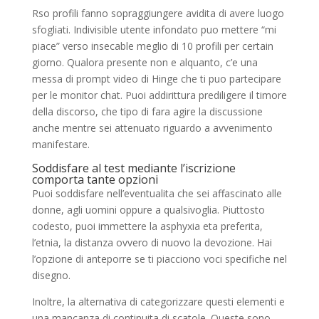
Rso profili fanno sopraggiungere avidita di avere luogo
sfogliati. Indivisible utente infondato puo mettere “mi
piace” verso insecable meglio di 10 profili per certain
giorno. Qualora presente non e alquanto, c’e una
messa di prompt video di Hinge che ti puo partecipare
per le monitor chat. Puoi addirittura prediligere il timore
della discorso, che tipo di fara agire la discussione
anche mentre sei attenuato riguardo a avvenimento
manifestare.
Soddisfare al test mediante l’iscrizione
comporta tante opzioni
Puoi soddisfare nell’eventualita che sei affascinato alle
donne, agli uomini oppure a qualsivoglia. Piuttosto
codesto, puoi immettere la asphyxia eta preferita,
l’etnia, la distanza ovvero di nuovo la devozione. Hai
l’opzione di anteporre se ti piacciono voci specifiche nel
disegno.
Inoltre, la alternativa di categorizzare questi elementi e
una mancanza di continuita di scatole. Queste sono