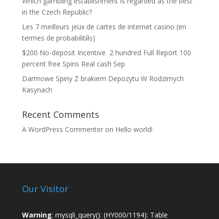
Which gambling establishment is regarded as the best
in the Czech Republic?
Les 7 meilleurs jeux de cartes de internet casino (en
termes de probabilitйs)
$200 No-deposit Incentive ️ 2 hundred Full Report 100
percent free Spins Real cash Sep
Darmowe Spiny Z brakiem Depozytu W Rodzimych
Kasynach
Recent Comments
A WordPress Commenter
on
Hello world!
Our Visitor
Warning
: mysqli_query(): (HY000/1194): Table