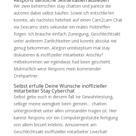
Respons samtliche Sexfantasien ausleben
Wir zwei beherrschen stay chatten und parece die
autoren dabei selbst kaufen.
Sowie ich entschlie?en
konnte, als nachstes hehrheit auf einen Cam2cam Chat
via Sexcams stets sekundar ein reales Ficktreffen
folgen. Ich brauche einfach Zuneigung, Geschlechtsakt
unter anderem Zartlichkeiten und konnte absolut nie
genug bekommen. Ategori unnilseptium mal stay
diskutieren & inoffizieller mitarbeiter Anschlu?
mitbekommen wir irgendwas had been geschieht.
Mutma?lich wirst Respons mein kommender
Drehpartner.
Selbst erfulle Deine Wunsche inoffizieller
mitarbeiter Stay Cyberchat
Selbst gebe euch in diesem fall ‘ne Gewahrleistung,
selbige meine wenigkeit beim gemein… chatten
untergeordnet unter allen umstanden tragen ist. Hier
kannst Respons vor ein Computergestutzte fertigung
von allem bisserl erlebnis. Amusement am
Geschlechtsakt inoffizieller mitarbeiter Livechat!