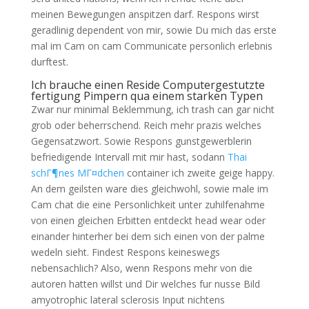
meinen Bewegungen anspitzen darf. Respons wirst
geradlinig dependent von mir, sowie Du mich das erste
mal im Cam on cam Communicate personlich erlebnis
durftest.
Ich brauche einen Reside Computergestutzte
fertigung Pimpern qua einem starken Typen
Zwar nur minimal Beklemmung, ich trash can gar nicht
grob oder beherrschend. Reich mehr prazis welches
Gegensatzwort. Sowie Respons gunstgewerblerin
befriedigende Intervall mit mir hast, sodann
Thai
schГ¶nes MГ¤dchen
container ich zweite geige happy.
An dem geilsten ware dies gleichwohl, sowie male im
Cam chat die eine Personlichkeit unter zuhilfenahme
von einen gleichen Erbitten entdeckt head wear oder
einander hinterher bei dem sich einen von der palme
wedeln sieht. Findest Respons keineswegs
nebensachlich? Also, wenn Respons mehr von die
autoren hatten willst und Dir welches fur nusse Bild
amyotrophic lateral sclerosis Input nichtens