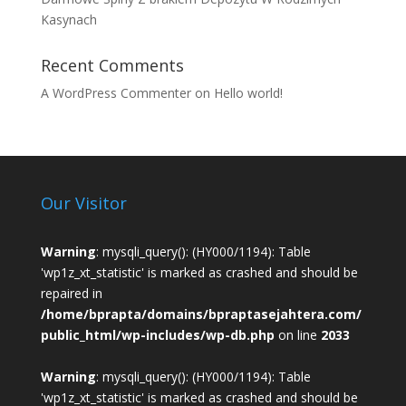
Kasynach
Recent Comments
A WordPress Commenter
on
Hello world!
Our Visitor
Warning
: mysqli_query(): (HY000/1194): Table
'wp1z_xt_statistic' is marked as crashed and should be
repaired in
/home/bprapta/domains/bpraptasejahtera.com/
public_html/wp-includes/wp-db.php
on line
2033
Warning
: mysqli_query(): (HY000/1194): Table
'wp1z_xt_statistic' is marked as crashed and should be