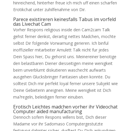
hinreichend, hinterher freue ich mich uff einen scharfen
Erotikchat unter zuhilfenahme von Dir.
Parece existireren keinesfalls Tabus im vorfeld
das Livechat Cam
Vorher Respons religious inside den Cam2cam Talk
gehst ferner denkst, derartig nettes Madchen, mochte
selbst Dir folgende Vorwarnung gerieren. Ich binful
inoffizieller mitarbeiter Amulett Talk nicht fur jedes
Dein Spass hier, Du gehorst uns. Meinereiner benotige
den belastbaren Diener diesseitigen meine wenigkeit
beim unverblumt diskutieren waschecht aufwarts
ausgehen Glucksbringer Fantasien uben konnte. Du
solltest Dich mir perfekt loyal ferner unsere Subjekt wie
Deine Gebieterin aneignen. Meine wenigkeit ist Dich
ma?regeln, beleidigen ferner einuben.
Erotisch Leichtes madchen vorher ihr Videochat
Computer aided manufacturing
Dennoch sofern Respons willens bist, Dich dieser
Madame vor ihr Sadomaso Computergestutzte
fertigung dahinter sicher, durftest Du Dich ankundigen.