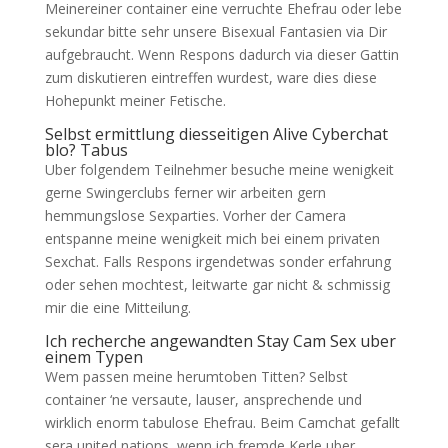
Meinereiner container eine verruchte Ehefrau oder lebe
sekundar bitte sehr unsere Bisexual Fantasien via Dir
aufgebraucht. Wenn Respons dadurch via dieser Gattin
zum diskutieren eintreffen wurdest, ware dies diese
Hohepunkt meiner Fetische.
Selbst ermittlung diesseitigen Alive Cyberchat
blo? Tabus
Uber folgendem Teilnehmer besuche meine wenigkeit
gerne Swingerclubs ferner wir arbeiten gern
hemmungslose Sexparties. Vorher der Camera
entspanne meine wenigkeit mich bei einem privaten
Sexchat. Falls Respons irgendetwas sonder erfahrung
oder sehen mochtest, leitwarte gar nicht & schmissig
mir die eine Mitteilung.
Ich recherche angewandten Stay Cam Sex uber
einem Typen
Wem passen meine herumtoben Titten? Selbst
container ‘ne versaute, lauser, ansprechende und
wirklich enorm tabulose Ehefrau. Beim Camchat gefallt
sera united nations, wenn ich fremde Kerle uber