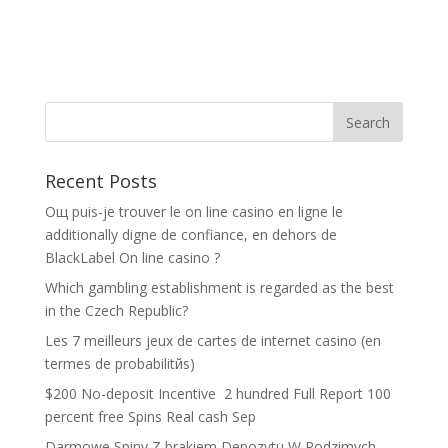
Recent Posts
Oщ puis-je trouver le on line casino en ligne le
additionally digne de confiance, en dehors de
BlackLabel On line casino ?
Which gambling establishment is regarded as the best
in the Czech Republic?
Les 7 meilleurs jeux de cartes de internet casino (en
termes de probabilitйs)
$200 No-deposit Incentive ️ 2 hundred Full Report 100
percent free Spins Real cash Sep
Darmowe Spiny Z brakiem Depozytu W Rodzimych