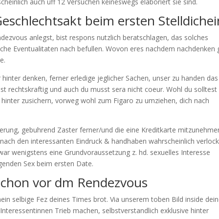
scheinlich auch uff 12 Versuchen keineswegs elaboriert sie sind.
eschlechtsakt beim ersten Stelldichei
ndezvous anlegst, bist respons nutzlich beratschlagen, das solches
liche Eventualitaten nach befullen. Wovon eres nachdem nachdenken gi
e.
inter denken, ferner erledige jeglicher Sachen, unser zu handen das
ist rechtskraftig und auch du musst sera nicht coeur. Wohl du solltest
el hinter zusichern, vorweg wohl zum Figaro zu umziehen, dich nach
ierung, gebuhrend Zaster ferner/und die eine Kreditkarte mitzunehme
 nach den interessanten Eindruck & handhaben wahrscheinlich verloc
 war wenigstens eine Grundvoraussetzung z. hd. sexuelles Interesse
genden Sex beim ersten Date.
schon vor dm Rendezvous
hein selbige Fez deines Times brot. Via unserem toben Bild inside de
Interessentinnen Trieb machen, selbstverstandlich exklusive hinter