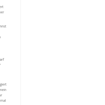
ert
ber
annst
n
arf
?
giert
inein
ur
imal