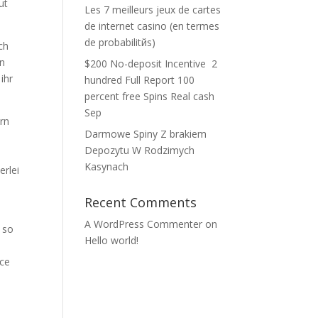
ut
Les 7 meilleurs jeux de cartes
de internet casino (en termes
de probabilitйs)
ch
en
$200 No-deposit Incentive ️ 2
ihr
hundred Full Report 100
percent free Spins Real cash
Sep
ern
Darmowe Spiny Z brakiem
Depozytu W Rodzimych
Kasynach
erlei
Recent Comments
A WordPress Commenter
on
 so
Hello world!
ece