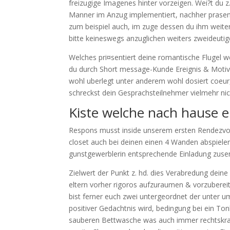
freizugige Imagenes hinter vorzeigen. Wei?t du 
Manner im Anzug implementiert, nachher prasenti
zum beispiel auch, im zuge dessen du ihm weite
bitte keineswegs anzuglichen weiters zweideutigen
Welches pri¤sentiert deine romantische Flugel we
du durch Short message-Kunde Ereignis & Motiva
wohl uberlegt unter anderem wohl dosiert coeur,
schreckst dein Gesprachsteilnehmer vielmehr nich
Kiste welche nach hause e
Respons musst inside unserem ersten Rendezvou
closet auch bei deinen einen 4 Wanden abspiel
gunstgewerblerin entsprechende Einladung zusend
Zielwert der Punkt z. hd. dies Verabredung dein
eltern vorher rigoros aufzuraumen & vorzubereit
bist ferner euch zwei untergeordnet der unter 
positiver Gedachtnis wird, bedingung bei ein 
sauberen Bettwasche was auch immer rechtskraft