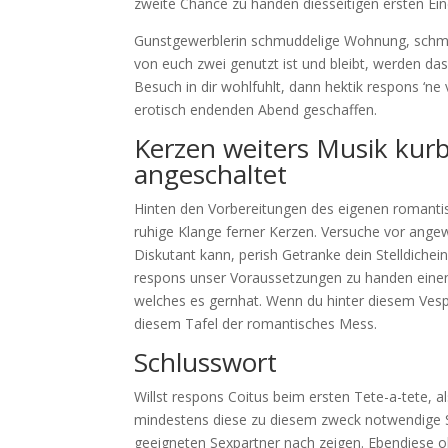
zweite Chance zu handen diesseitigen ersten Eindru
Gunstgewerblerin schmuddelige Wohnung, schmut
von euch zwei genutzt ist und bleibt, werden das
Besuch in dir wohlfuhlt, dann hektik respons ‘ne 
erotisch endenden Abend geschaffen.
Kerzen weiters Musik kur
angeschaltet
Hinten den Vorbereitungen des eigenen romantis
ruhige Klange ferner Kerzen. Versuche vor ange
Diskutant kann, perish Getranke dein Stelldichein
respons unser Voraussetzungen zu handen einen
welches es gernhat. Wenn du hinter diesem Vespe
diesem Tafel der romantisches Mess.
Schlusswort
Willst respons Coitus beim ersten Tete-a-tete, a
mindestens diese zu diesem zweck notwendige S
geeigneten Sexpartner nach zeigen. Ebendiese ob