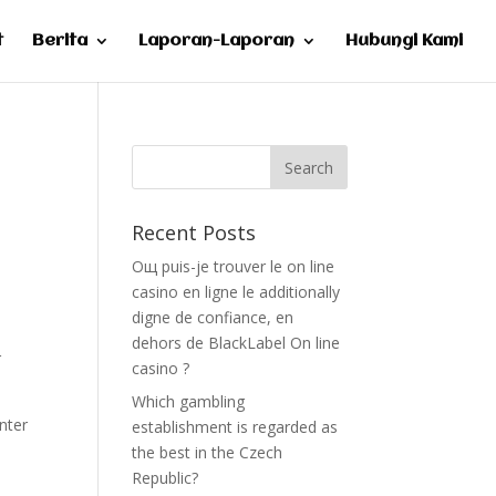
t
Berita
Laporan-Laporan
Hubungi Kami
Recent Posts
Oщ puis-je trouver le on line
casino en ligne le additionally
digne de confiance, en
dehors de BlackLabel On line
r
casino ?
Which gambling
nter
establishment is regarded as
the best in the Czech
Republic?