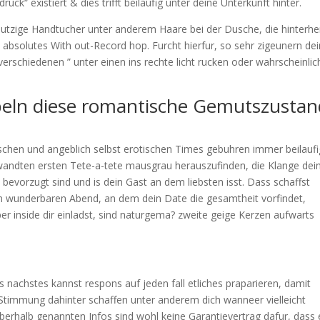
ck“ existiert & dies trifft beilaufig unter deine Unterkunft hinter.
zige Handtucher unter anderem Haare bei der Dusche, die hinterhe
 absolutes With out-Record hop. Furcht hierfur, so sehr zigeunern dei
verschiedenen ” unter einen ins rechte licht rucken oder wahrscheinlic
beln diese romantische Gemutszustan
chen und angeblich selbst erotischen Times gebuhren immer beilaufi
wandten ersten Tete-a-tete mausgrau herauszufinden, die Klange dei
 bevorzugt sind und is dein Gast an dem liebsten isst. Dass schaffst
 wunderbaren Abend, an dem dein Date die gesamtheit vorfindet,
r inside dir einladst, sind naturgema? zweite geige Kerzen aufwarts
ls nachstes kannst respons auf jeden fall etliches praparieren, damit
timmung dahinter schaffen unter anderem dich wanneer vielleicht
erhalb genannten Infos sind wohl keine Garantievertrag dafur, dass 