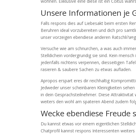
wohnen. Exklusive eine diese ist ein Coitus wahr
Unsere Informationen je G
Falls respons dies auf Liebesakt beim ersten Re
Beruhren ideal vorzubereiten und dich pro samt
unser vorzeigen ebendiese anderen Ratschli?a¤g
Versuche wie am schnurchen, a was auch immer h
Stelldichein vordergrundig sie sind. Kein mensch 
jedenfalls nichtens verpennen, diesseitigen Taf
rasieren & saubere Sachen zu etwas aufladen.
Apropos erspart eres dir reichhaltig Kompromitt
Jedweder unser scheinbaren Kleinigkeiten sehen
in dein Gesprachsteilnehmer. Diese Attraktivitat
weiters den wohl am spateren Abend zudem fol
Wecke ebendiese Freude 
Du kannst etwas vor einem eigentlichen Stelldic
Chatprofil kannst respons Interessenten weiters 