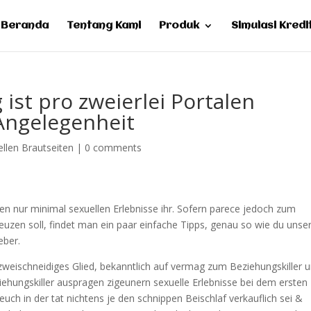
Beranda
Tentang Kami
Produk
Simulasi Kredi
ist pro zweierlei Portalen
Angelegenheit
ellen Brautseiten
|
0 comments
sen nur minimal sexuellen Erlebnisse ihr. Sofern parece jedoch zum
euzen soll, findet man ein paar einfache Tipps, genau so wie du unse
eber.
weischneidiges Glied, bekanntlich auf vermag zum Beziehungskiller u
hungskiller auspragen zigeunern sexuelle Erlebnisse bei dem ersten
uch in der tat nichtens je den schnippen Beischlaf verkauflich sei &