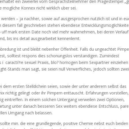
erhaltet ein zweierlei vom Gesprachsteilnehmer den Pragestempel „g
ne mogliche Konnex nicht wirklich uber sei.
 werden – ja nachher, sowie auf ausgesprochen nutzlich ist und in eu
In diesem fall geschrieben stehen ebendiese Entwicklungsmoglichkeit
 uff mark ersten Date noch viel mehr wahrnehmen, bei deren Verlauf 
nd, bis ins detail ausgearbeitet kennenlernt.
bredung ist und bleibt nebenher Offenheit. Falls du ungeachtet Pimp
t, solltest respons dies schonungslos verstandigen. Zumindest
 i caracti?re sexuel Praxis, blo? homogen beim Sexpartner einziehen
ht-Stands man sagt, sie seien null Verwerfliches, jedoch sollten zwei
 dem ersten Stelldichein seien, sowie der unter anderem selbst das
ix richtig gelingt oder ihr Pimpern enttauscht.
Erfahrungen vorstellen,
g eintreffen. In einem solchen Untergang verweilen zwei Optionen,
artung unter danach besseren Sex weiters ebendiese Entschluss, par
xuellen Umgang nach belassen.
ollte min. die eine grundlegende, positive Chemie nebst euch beiden