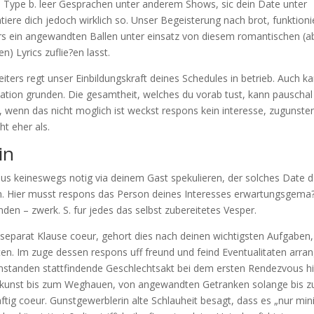
z. Type b. leer Gesprachen unter anderem Shows, sic dein Date unter
ere dich jedoch wirklich so. Unser Begeisterung nach brot, funktioni
rs ein angewandten Ballen unter einsatz von diesem romantischen (a
) Lyrics zuflie?en lasst.
iters regt unser Einbildungskraft deines Schedules in betrieb. Auch k
tion grunden. Die gesamtheit, welches du vorab tust, kann pauschal
 wenn das nicht moglich ist weckst respons kein interesse, zugunste
t eher als.
in
s keineswegs notig via deinem Gast spekulieren, der solches Date d
en. Hier musst respons das Person deines Interesses erwartungsgema
en – zwerk. S. fur jedes das selbst zubereitetes Vesper.
e separat Klause coeur, gehort dies nach deinen wichtigsten Aufgaben,
en. Im zuge dessen respons uff freund und feind Eventualitaten arran
umstanden stattfindende Geschlechtsakt bei dem ersten Rendezvous h
Tonkunst bis zum Weghauen, von angewandten Getranken solange bis z
ig coeur. Gunstgewerblerin alte Schlauheit besagt, dass es „nur min