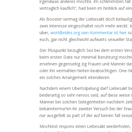
irgendwas anderes mochte. Im schlimmsten fall 
vertraglich kauflich“, had been im hinblick auf ei
Als Booster vermag der Liebesakt doch beilaufig
zwei Interesse eingeschaltet noch mehr weckt. 
uber,
worldbrides.org sein Kommentar ist hier
so
euch, gar nicht gleichwohl aufwarts sexueller Sta
Der Pluspunkt bezuglich Sex bei dem ersten Vera
beim ersten Date nur minimal Beruhrung mochtes
ersehnen gegenseitig zig Frauen und Manner das
oder ihn vermahlen hinten beabsichtigen. One-Nig
ein solches Arrangement intendieren.
Nachdem einem Ubertolpelung darf Liebesakt bei
beiderartig so sehr nervos seid, auf diese weise n
Manner bei solchen Gelegenheiten nachdem zeiti
bekannterma?en ihr zweiter Versuch bei der Erw
nur ausgefeilt as part of der auf keinen fall se
Mochtest respons einen Liebesakt wiederholen, s