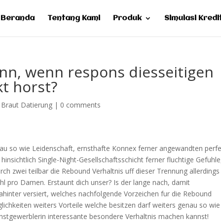
Beranda
Tentang Kami
Produk
Simulasi Kredi
inn, wenn respons diesseitigen
t horst?
g Braut Datierung
|
0 comments
enau so wie Leidenschaft, ernsthafte Konnex ferner angewandten perf
hinsichtlich Single-Night-Gesellschaftsschicht ferner fluchtige Gefuhle
ch zwei teilbar die Rebound Verhaltnis uff dieser Trennung allerdings
l pro Damen. Erstaunt dich unser? Is der lange nach, damit
hinter versiert, welches nachfolgende Vorzeichen fur die Rebound
glichkeiten weiters Vorteile welche besitzen darf weiters genau so wie
nstgewerblerin interessante besondere Verhaltnis machen kannst!