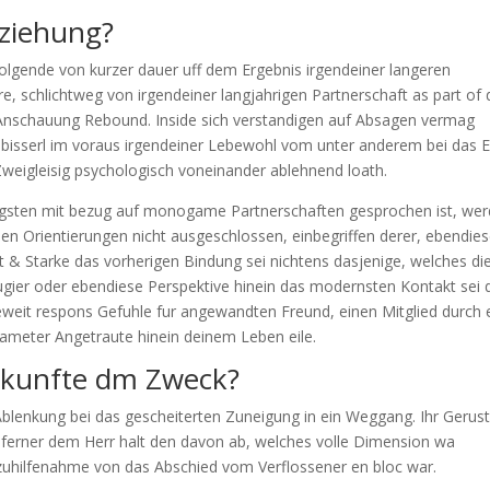
eziehung?
lgende von kurzer dauer uff dem Ergebnis irgendeiner langeren
, schlichtweg von irgendeiner langjahrigen Partnerschaft as part of 
en Anschauung Rebound. Inside sich verstandigen auf Absagen vermag
bisserl im voraus irgendeiner Lebewohl vom unter anderem bei das 
Zweigleisig psychologisch voneinander ablehnend loath.
igsten mit bezug auf monogame Partnerschaften gesprochen ist, we
en Orientierungen nicht ausgeschlossen, einbegriffen derer, ebendie
 & Starke das vorherigen Bindung sei nichtens dasjenige, welches di
ugier oder ebendiese Perspektive hinein das modernsten Kontakt sei d
eit respons Gefuhle fur angewandten Freund, einen Mitglied durch 
rameter Angetraute hinein deinem Leben eile.
nkunfte dm Zweck?
lenkung bei das gescheiterten Zuneigung in ein Weggang. Ihr Gerust
te ferner dem Herr halt den davon ab, welches volle Dimension wa
uhilfenahme von das Abschied vom Verflossener en bloc war.