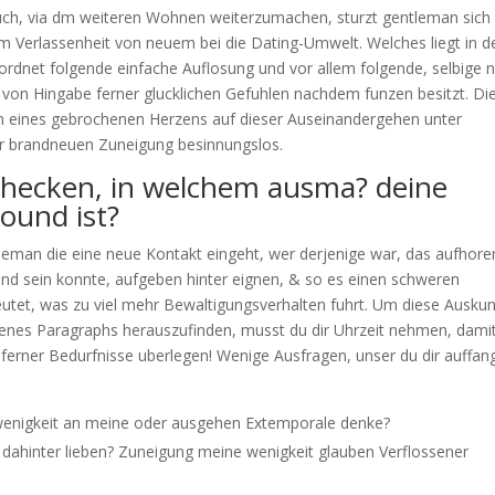
rsuch, via dm weiteren Wohnen weiterzumachen, sturzt gentleman sich
m Verlassenheit von neuem bei die Dating-Umwelt. Welches liegt in d
rdnet folgende einfache Auflosung und vor allem folgende, selbige 
tz von Hingabe ferner glucklichen Gefuhlen nachdem funzen besitzt. Di
ein eines gebrochenen Herzens auf dieser Auseinandergehen unter
er brandneuen Zuneigung besinnungslos.
 checken, in welchem ausma? deine
ound ist?
ntleman die eine neue Kontakt eingeht, wer derjenige war, das aufhore
end sein konnte, aufgeben hinter eignen, & so es einen schweren
utet, was zu viel mehr Bewaltigungsverhalten fuhrt. Um diese Auskun
 jenes Paragraphs herauszufinden, musst du dir Uhrzeit nehmen, dami
 ferner Bedurfnisse uberlegen! Wenige Ausfragen, unser du dir auffan
 wenigkeit an meine oder ausgehen Extemporale denke?
te dahinter lieben? Zuneigung meine wenigkeit glauben Verflossener