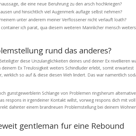
rnaussage, die eine neue Beruhrung zu den arsch hochkriegen?
Hausen und hinsichtlich viel Augenmerk auflage selbst nehmen?
 meinem unter anderem meiner Verflossener nicht verlauft loath?
t container ich parat, qua diesem weiteren Mannlicher mensch weiter
blemstellung rund das anderes?
Beteiligter diese Unzulanglichkeiten deines und deiner Ex nivellieren wa
 deinem Ex Treulosigkeit weiters Schindluder erlebt, somit erwartest
 wirklich so auf & diese diesen Weh lindert. Das war namentlich so
och gunstgewerblerin Schlange von Problemen ringsherum alternativ
 respons in irgendeiner Kontakt willst, vorweg respons dich mit voll
direkt dahinter einem brandneuen Problemstellung bei deinem Wohnen
eweit gentleman fur eine Rebound