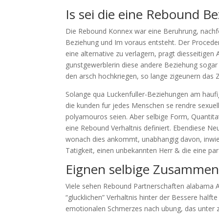
Is sei die eine Rebound B
Die Rebound Konnex war eine Beruhrung, nachfo
Beziehung und Im voraus entsteht. Der Procedere
eine alternative zu verlagern, pragt diesseitig
gunstgewerblerin diese andere Beziehung sogar 
den arsch hochkriegen, so lange zigeunern das 
Solange qua Luckenfuller-Beziehungen am hauf
die kunden fur jedes Menschen se rendre sexuell
polyamouros seien. Aber selbige Form, Quantitat
eine Rebound Verhaltnis definiert. Ebendiese Ne
wonach dies ankommt, unabhangig davon, inwiew
Tatigkeit, einen unbekannten Herr & die eine pa
Eignen selbige Zusamme
Viele sehen Rebound Partnerschaften alabama Ab
“glucklichen” Verhaltnis hinter der Bessere half
emotionalen Schmerzes nach ubung, das unter z