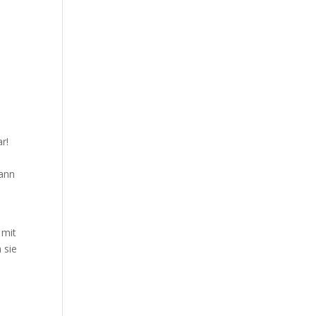
s
r!
dann
e
 mit
 sie