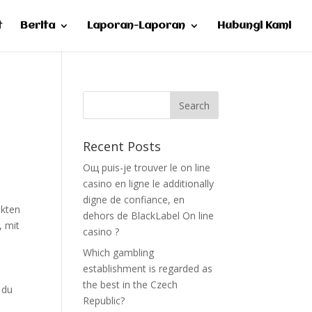
t
Berita
Laporan-Laporan
Hubungi Kami
Recent Posts
Oщ puis-je trouver le on line
casino en ligne le additionally
digne de confiance, en
ekten
dehors de BlackLabel On line
, mit
casino ?
Which gambling
establishment is regarded as
the best in the Czech
 du
Republic?