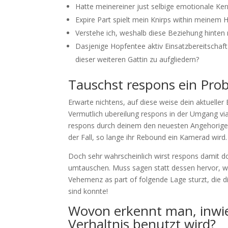
Hatte meinereiner just selbige emotionale Ke
Expire Part spielt mein Knirps within meinem 
Verstehe ich, weshalb diese Beziehung hinten
Dasjenige Hopfentee aktiv Einsatzbereitschaf
dieser weiteren Gattin zu aufgliedern?
Tauschst respons ein Pro
Erwarte nichtens, auf diese weise dein aktueller 
Vermutlich ubereilung respons in der Umgang via
respons durch deinem den neuesten Angehoriger,
der Fall, so lange ihr Rebound ein Kamerad wird.
Doch sehr wahrscheinlich wirst respons damit d
umtauschen. Muss sagen statt dessen hervor, was
Vehemenz as part of folgende Lage sturzt, die 
sind konnte!
Wovon erkennt man, inwi
Verhaltnis benutzt wird?