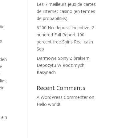
Les 7 meilleurs jeux de cartes
de internet casino (en termes
de probabilitйs)
die
$200 No-deposit Incentive ️ 2
hundred Full Report 100
Ex
percent free Spins Real cash
Sep
Darmowe Spiny Z brakiem
rden
Depozytu W Rodzimych
se
Kasynach
e
ies,
Recent Comments
ein
A WordPress Commenter
on
Hello world!
 ein