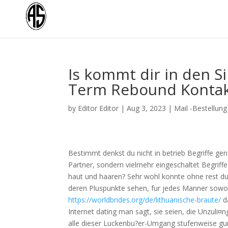
Is kommt dir in den S
Term Rebound Kontak
by
Editor Editor
|
Aug 3, 2023
|
Mail -Bestellun
Bestimmt denkst du nicht in betrieb Begriffe g
Partner, sondern vielmehr eingeschaltet Begriffe 
haut und haaren? Sehr wohl konnte ohne rest dur
deren Pluspunkte sehen, fur jedes Manner sowoh
https://worldbrides.org/de/lithuanische-braute/
da
Internet dating man sagt, sie seien, die Unzuli¤n
alle dieser Luckenbu?er-Umgang stufenweise gu