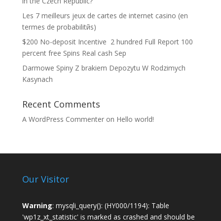
in the Czech Republic?
Les 7 meilleurs jeux de cartes de internet casino (en
termes de probabilitйs)
$200 No-deposit Incentive ️ 2 hundred Full Report 100
percent free Spins Real cash Sep
Darmowe Spiny Z brakiem Depozytu W Rodzimych
Kasynach
Recent Comments
A WordPress Commenter
on
Hello world!
Our Visitor
Warning
: mysqli_query(): (HY000/1194): Table
'wp1z_xt_statistic' is marked as crashed and should be