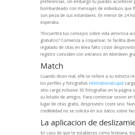
preferencias, sin embargo tu puedes acontecer pi
bombardeado con mensajes de individuos que f
son pieza de sus estandares. En menor de 24 hor
esperaba.
?Encuentra tus consejos sobre vida amorosa acer
gratuitos? Comienza a coquetear, te facilita diver
regalado de citas en linea falto coste desprovisto
registro coinciden con extranos en Aberdeen grat
Match
Cuando dicen real, el% se refiere a su estricta 
los perfiles y fotografias
internationalcupid
carga
sitio carga inclusive 30 fotografias en la pagina
su listado de amigos. Para comenzar sesion en 
lugar de citas gratis, desprovisto coste uno. N
credibilidad no se solicita en sus datos sobre fac
La aplicacion de deslizami
En caso de que te estableces como lesbiana, bis