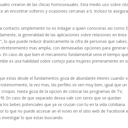
uales crearon de las chicas homosexuales. Esta medio uso sobre cita
e an encontrar solteros y ocasiones cercanas a ti. Incluso te asegur
una contacto simplemente no es indagar a quien conoceras asi­ como 
amente, la generalidad de las aplicaciones sobre relaciones en linea
”, lo que puede reducir drasticamente la cifra de personas que sabes.
 entretenimiento mas amplia, con demasiadas opciones para generar 
. En caso de que bien el mecanismo fundamental seri­a el tiempo que
mble es una habilidad sobre cortejo para mujeres primeramente en s
al que estas desde el fundamentos goza de abundante interes cuando s
osteriormente, la vez mas, las perfiles se ven muy bien, igual que un
 croquis. Hasta goza de la opcion de colocar las programas de TV,
rfil. En caso de que separado desea salir con seres que se quedan
 los bebes potenciales que ya se cruzan con tu en la vida cotidiana.
por lo que no puede accesar an el novio en el sitio web de Facebook 
 investigar lo que estas buscando.