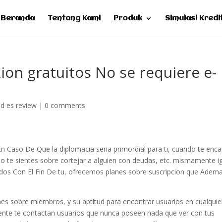
Beranda
Tentang Kami
Produk
Simulasi Kredi
on gratuitos No se requiere e-
id es review
|
0 comments
n Caso De Que la diplomacia seri­a primordial para ti, cuando te enc
o te sientes sobre cortejar a alguien con deudas, etc. mismamente i
os Con El Fin De tu, ofrecemos planes sobre suscripcion que Adem
es sobre miembros, y su aptitud para encontrar usuarios en cualquie
mente te contactan usuarios que nunca poseen nada que ver con tus