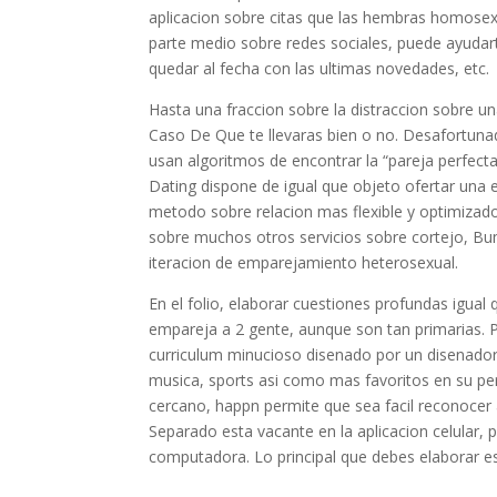
aplicacion sobre citas que las hembras homosex
parte medio sobre redes sociales, puede ayudart
quedar al fecha con las ultimas novedades, etc.
Hasta una fraccion sobre la distraccion sobre 
Caso De Que te llevaras bien o no. Desafortunad
usan algoritmos de encontrar la “pareja perfecta
Dating dispone de igual que objeto ofertar una
metodo sobre relacion mas flexible y optimizado
sobre muchos otros servicios sobre cortejo, Bu
iteracion de emparejamiento heterosexual.
En el folio, elaborar cuestiones profundas igu
empareja a 2 gente, aunque son tan primarias. P
curriculum minucioso disenado por un disenador
musica, sports asi­ como mas favoritos en su pe
cercano, happn permite que sea facil reconocer a
Separado esta vacante en la aplicacion celular, 
computadora. Lo principal que debes elaborar es