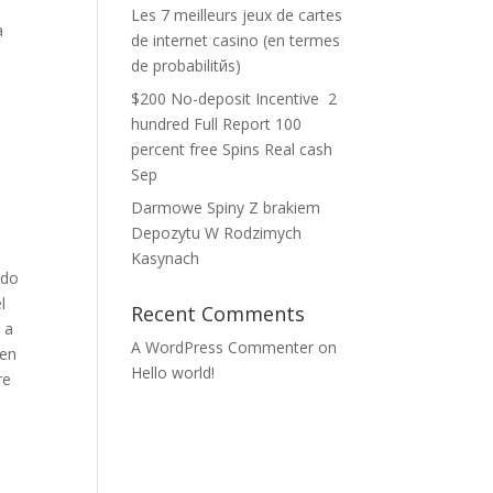
Les 7 meilleurs jeux de cartes
a
de internet casino (en termes
de probabilitйs)
$200 No-deposit Incentive ️ 2
hundred Full Report 100
percent free Spins Real cash
Sep
Darmowe Spiny Z brakiem
Depozytu W Rodzimych
Kasynach
ndo
l
Recent Comments
 a
A WordPress Commenter
on
uen
Hello world!
re