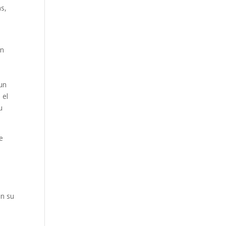
s,
a
En
un
 el
u
e
en su