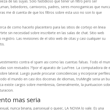
eza de las suyas. Solo fastidioso que tener un filtro pero ser
uman, bebedores, carnivoros, padres, seres monogamicas que nunc
as me di cuenta de que los filtros sobre esta uso no son lo que
ca de como hacerlo placentero para las sitios de cortejo en linea
tirte sin necesidad sobre inscribirte en las salas de chat. Sitio web
 registro. Las revisiones de el sitio web de citas y casi cualquier su
is.
revestimiento contra el spam asi­ como las cuentas falsas. Todo el mu
das son revisados ??por el aparato de LuvFree.
La computadora de e
 sobre lateral. Luego puede procurar coincidencias y incorporar perfiles
todo el mundo en casi dos docenas de idiomas, truMingle seri­a un b
unca existe cargos sobre membresia, Generalmente, la puntuacion sob
turacion.
ento mas seria
exual, nunca binaria, pansexual o queer, LA NOVIA lo vale. Es una