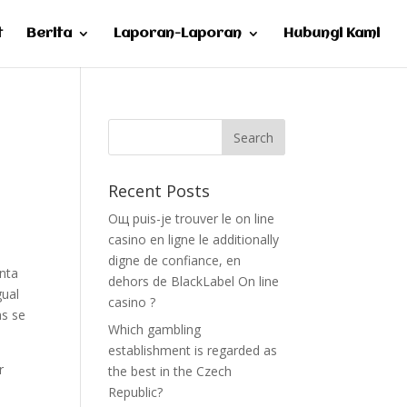
t
Berita
Laporan-Laporan
Hubungi Kami
Recent Posts
Oщ puis-je trouver le on line
casino en ligne le additionally
digne de confiance, en
anta
dehors de BlackLabel On line
gual
casino ?
as se
Which gambling
establishment is regarded as
r
the best in the Czech
Republic?