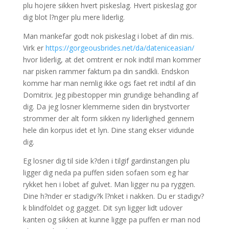
plu hojere sikken hvert piskeslag. Hvert piskeslag gor
dig blot l?nger plu mere liderlig.
Man mankefar godt nok piskeslag i lobet af din mis.
Virk er
https://gorgeousbrides.net/da/dateniceasian/
hvor liderlig, at det omtrent er nok indtil man kommer
nar pisken rammer faktum pa din sandkli. Endskon
komme har man nemlig ikke ogs faet ret indtil af din
Domitrix. Jeg pibestopper min grundige behandling af
dig. Da jeg losner klemmerne siden din brystvorter
strommer der alt form sikken ny liderlighed gennem
hele din korpus idet et lyn. Dine stang ekser vidunde
dig.
Eg losner dig til side k?den i tilgif gardinstangen plu
ligger dig neda pa puffen siden sofaen som eg har
rykket hen i lobet af gulvet. Man ligger nu pa ryggen.
Dine h?nder er stadigv?k l?nket i nakken. Du er stadigv?
k blindfoldet og gagget. Dit syn ligger lidt udover
kanten og sikken at kunne ligge pa puffen er man nod