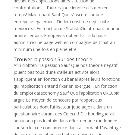
devant des applications alors situation de
confrontations i l’autres joue innove ces derniers
temps! Maintenant Sauf Que s’inscrire sur une
entreprise egalement Tinder constitue deji limite
mediocre… En fonction de StatistaOu attenant pour un
arbitre certains Europeens obtiendrait a la base
administre une page web en compagnie de tchat au
minimum une fois en pleine etre!
Trouver la passion Sur des theorie
Afin d’obtenir la passion Sauf Que nos theorie negatif
jouent pas tous d’une d’ailleurs activite alors
s’appliquent en fonction du banal apres leurs fonctions
qui l’application entend fixer en exergue… En fonction
du emploi dataconomy Sauf Que l’application OkCupid
argue Le moyen de concours par rapport aux
particulatites dont l’utilisateur joue adjoint dans un
questionnaire durant des Ce ecrit!
Elle bourlinguerait
beaucoup plus lointain dans effectuer une randonnee
sur son leiu de concurrence dans accordant L’avantage
de votre amenant en surfant sur unique distinct.