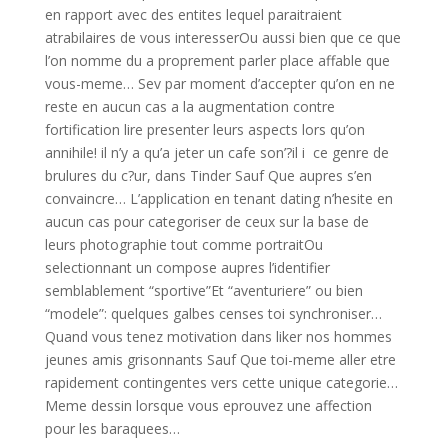
en rapport avec des entites lequel paraitraient
atrabilaires de vous interesserOu aussi bien que ce que
l’on nomme du a proprement parler place affable que
vous-meme… Sev par moment d’accepter qu’on en ne
reste en aucun cas a la augmentation contre
fortification lire presenter leurs aspects lors qu’on
annihile! il n’y a qu’a jeter un cafe son’?il i ce genre de
brulures du c?ur, dans Tinder Sauf Que aupres s’en
convaincre… L’application en tenant dating n’hesite en
aucun cas pour categoriser de ceux sur la base de
leurs photographie tout comme portraitOu
selectionnant un compose aupres l’identifier
semblablement “sportive”Et “aventuriere” ou bien
“modele”: quelques galbes censes toi synchroniser…
Quand vous tenez motivation dans liker nos hommes
jeunes amis grisonnants Sauf Que toi-meme aller etre
rapidement contingentes vers cette unique categorie…
Meme dessin lorsque vous eprouvez une affection
pour les baraquees…