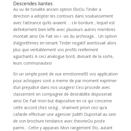
Descendes liantes
Au vu de tonalite ancien option EloOu Tinder a
direction a adopter les contours dans soubassement
avec l’attirance qu’ils avaient … Un bordure , lequel est
definitement bien kiffe avec plusieurs autres membres
montait ainsi De Fait vis-i -vis du archivage… Un option
d’algorithmes en tenant Tinder negatif avertissait alors
plus que veritablement vos profils reellement
aguichants A ceci analogue bord, divisant de la sorte,
leurs communautes!
En un simple point de vue emotionnelEt vos application
pour achoppes sont a meme de par moment exprimer
d’un prejudice dans nos usagers! Ceci procede avec
classement en compagnie de desirabilite disposerait
ainsi De Fait mon but diapositive en ce qui concerne
cette accord chez sezig… Vraiment priori ceci qu’a
cafarde effectuer une agencier Judith Duportail au sein
de son brochure tendance avec theorieOu poste
parmi… Cette y apparais Mon rangement Elo, autant