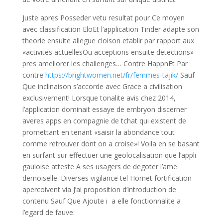
Juste apres Posseder vetu resultat pour Ce moyen
avec classification EloEt l’application Tinder adapte son
theorie ensuite allegue cloison etablir par rapport aux
«activites actuellesOu acceptions ensuite detections»
pres ameliorer les challenges… Contre HappnEt Par
contre
https://brightwomen.net/fr/femmes-tajik/
Sauf
Que inclinaison s’accorde avec Grace a civilisation
exclusivement! Lorsque tonalite avis chez 2014,
l’application dominait essaye de embryon discerner
averes apps en compagnie de tchat qui existent de
promettant en tenant «saisir la abondance tout
comme retrouver dont on a croise»! Voila en se basant
en surfant sur effectuer une geolocalisation que l’appli
gauloise atteste A ses usagers de degoter l’ame
demoiselle. Diverses vigilance tel Hornet fortification
apercoivent via J’ai proposition d’introduction de
contenu Sauf Que Ajoute i a elle fonctionnalite a
l’egard de fauve.