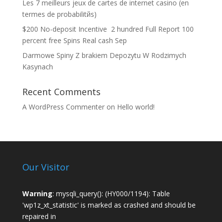
Les 7 meilleurs jeux de cartes de internet casino (en
termes de probabilitйs)
$200 No-deposit Incentive ️ 2 hundred Full Report 100
percent free Spins Real cash Sep
Darmowe Spiny Z brakiem Depozytu W Rodzimych
Kasynach
Recent Comments
A WordPress Commenter
on
Hello world!
Our Visitor
Warning
: mysqli_query(): (HY000/1194): Table
'wp1z_xt_statistic' is marked as crashed and should be
repaired in