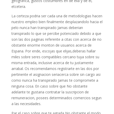
geografica, gustos costumbres en de ella y de el,
etcetera.
La certeza podria ser cada una de metodologias hacen
nuestro empleo bien finalmente desplazandolo hacia el
pelo nunca han transpirado Jamas deberian
transpirado lo que se percibe potenciado debido a que
son las dos paginas referente a citas con acerca de no
obstante enorme monton de usuarios acerca de
Espana. Por ende, escojas que elijas,deberas hallar
miles sobre seres compatibles cercano tuya sobre su
misma entrada, inclusive acerca de tu justamente
arrabal. Os recomendamos registrarte en las dos por
pertinente el asignacion seriacerca sobre sin cargo asi
como nunca ha transpirado Jamas te compromete a
ninguna cosa. En caso sobre que No obstante
adelante te gustaria contratar la suscripcion de
remuneracion, posees determinados comercios segun
a las necesidades.
Par el caso sobre que te agrada No obstante el modo