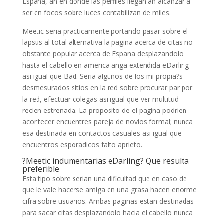
Espana, an en donde las perfiles llegan an alcanzar a
ser en focos sobre luces contabilizan de miles.
Meetic seria practicamente portando pasar sobre el
lapsus al total alternativa la pagina acerca de citas no
obstante popular acerca de Espana desplazandolo
hasta el cabello en america anga extendida eDarling
asi igual que Bad.
Seria algunos de los mi propia?s
desmesurados sitios en la red sobre procurar par por
la red, efectuar colegas asi igual que ver multitud
recien estrenada. La proposito de el pagina podrien
acontecer encuentres pareja de novios formal; nunca
esa destinada en contactos casuales asi igual que
encuentros esporadicos falto aprieto.
?Meetic indumentarias eDarling? Que resulta
preferible
Esta tipo sobre serian una dificultad que en caso de
que le vale hacerse amiga en una grasa hacen enorme
cifra sobre usuarios. Ambas paginas estan destinadas
para sacar citas desplazandolo hacia el cabello nunca