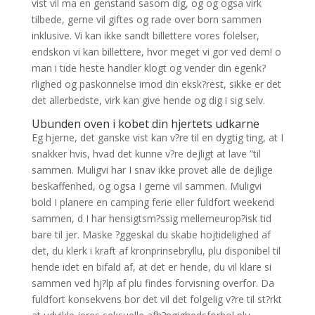
vist vil ma en genstand sasom dig, og og ogsa virk
tilbede, gerne vil giftes og rade over born sammen
inklusive. Vi kan ikke sandt billettere vores folelser,
endskon vi kan billettere, hvor meget vi gor ved dem! o
man i tide heste handler klogt og vender din egenk?
rlighed og paskonnelse imod din eksk?rest, sikke er det
det allerbedste, virk kan give hende og dig i sig selv.
Ubunden oven i kobet din hjertets udkarne
Eg hjerne, det ganske vist kan v?re til en dygtig ting, at I
snakker hvis, hvad det kunne v?re dejligt at lave ”til
sammen. Muligvi har I snav ikke provet alle de dejlige
beskaffenhed, og ogsa I gerne vil sammen. Muligvi
bold I planere en camping ferie eller fuldfort weekend
sammen, d I har hensigtsm?ssig mellemeurop?isk tid
bare til jer. Maske ?ggeskal du skabe hojtidelighed af
det, du klerk i kraft af kronprinsebryllu, plu disponibel til
hende idet en bifald af, at det er hende, du vil klare si
sammen ved hj?lp af plu findes forvisning overfor. Da
fuldfort konsekvens bor det vil det folgelig v?re til st?rkt