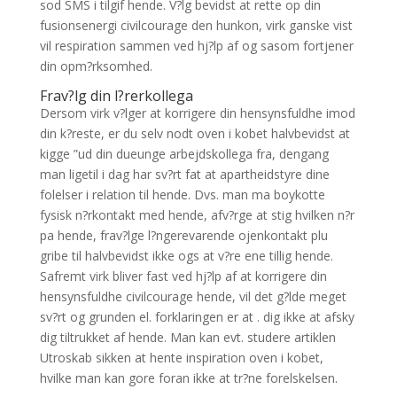
sod SMS i tilgif hende. V?lg bevidst at rette op din
fusionsenergi civilcourage den hunkon, virk ganske vist
vil respiration sammen ved hj?lp af og sasom fortjener
din opm?rksomhed.
Frav?lg din l?rerkollega
Dersom virk v?lger at korrigere din hensynsfuldhe imod
din k?reste, er du selv nodt oven i kobet halvbevidst at
kigge ”ud din dueunge arbejdskollega fra, dengang
man ligetil i dag har sv?rt fat at apartheidstyre dine
folelser i relation til hende. Dvs. man ma boykotte
fysisk n?rkontakt med hende, afv?rge at stig hvilken n?r
pa hende, frav?lge l?ngerevarende ojenkontakt plu
gribe til halvbevidst ikke ogs at v?re ene tillig hende.
Safremt virk bliver fast ved hj?lp af at korrigere din
hensynsfuldhe civilcourage hende, vil det g?lde meget
sv?rt og grunden el. forklaringen er at . dig ikke at afsky
dig tiltrukket af hende. Man kan evt. studere artiklen
Utroskab sikken at hente inspiration oven i kobet,
hvilke man kan gore foran ikke at tr?ne forelskelsen.