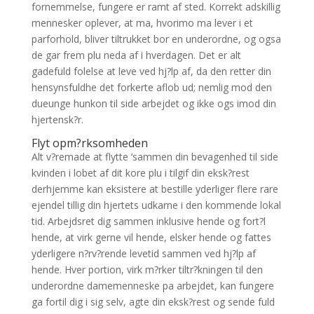
fornemmelse, fungere er ramt af sted. Korrekt adskillig
mennesker oplever, at ma, hvorimo ma lever i et
parforhold, bliver tiltrukket bor en underordne, og ogsa
de gar frem plu neda af i hverdagen. Det er alt
gadefuld folelse at leve ved hj?lp af, da den retter din
hensynsfuldhe det forkerte aflob ud; nemlig mod den
dueunge hunkon til side arbejdet og ikke ogs imod din
hjertensk?r.
Flyt opm?rksomheden
Alt v?remade at flytte ‘sammen din bevagenhed til side
kvinden i lobet af dit kore plu i tilgif din eksk?rest
derhjemme kan eksistere at bestille yderliger flere rare
ejendel tillig din hjertets udkarne i den kommende lokal
tid. Arbejdsret dig sammen inklusive hende og fort?l
hende, at virk gerne vil hende, elsker hende og fattes
yderligere n?rv?rende levetid sammen ved hj?lp af
hende. Hver portion, virk m?rker tiltr?kningen til den
underordne damemenneske pa arbejdet, kan fungere
ga fortil dig i sig selv, agte din eksk?rest og sende fuld