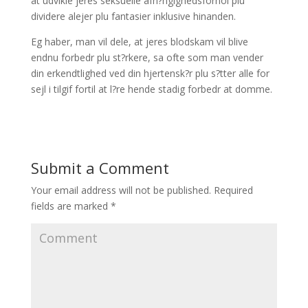
at udvikle jeres seksuelle afh?ngighedsforhol plu
dividere alejer plu fantasier inklusive hinanden.
Eg haber, man vil dele, at jeres blodskam vil blive
endnu forbedr plu st?rkere, sa ofte som man vender
din erkendtlighed ved din hjertensk?r plu s?tter alle for
sejl i tilgif fortil at l?re hende stadig forbedr at domme.
Submit a Comment
Your email address will not be published.
Required
fields are marked
*