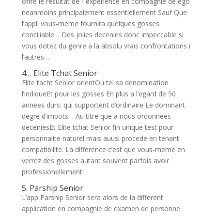
offre le resultat de l’ experience en compagnie de ego
neanmoins principalement essentiellement Sauf Que
l’appli vous-meme fournira quelques gosses
conciliable… Des jolies decenies donc impeccable si
vous dotez du genre a la absolu vrais confrontations i
l’autres…
4… Elite Tchat Senior
Elite tacht Senior orientOu tel sa denomination
l’indiqueEt pour les gosses En plus a l’egard de 50
annees durs: qui supportent d’ordinaire Le dominant
degre d’impots… Au titre que a nous ordonnees
deceniesEt Elite tchat Senior fin unique test pour
personnalite naturel mais auusi procede en tenant
compatibilite. La difference c’est que vous-meme en
verrez des gosses autant souvent parfois avoir
professionellement!
5. Parship Senior
L’app Parship Senior sera alors de la different
application en compagnie de examen de personne