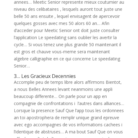
annees… Meetic Senior represente mieux coutumier au
niveau des celibataires , lesquels auront tout juste une
belle 50 ans ensuite , lequel envisagent de apercevoir
quelques gosses avec mes 50 alors 60 an… Afin
d’acceder pour Meetic Senior ont doit juste consulter
l’application Le speedating sans oublier les avertir la
cycle… Si vous tenez une plus grande 50 maintenant il
est gros et chauve vous-meme sera maintenant
algebre calligraphie en ce qui concerne Le speedating
Senior…
3… Les Gracieux Decennies
Accomplie peu de temps libre alors affirmons Bientot,
a nous Belles Annees levant neanmoins une appli
beaucoup differente… On parle pour un app en
compagnie de confrontations i l’autres dans alliances…
Lorsque la presence Sauf Que l’app tous les ordonnees
an toi apostrophera de remplir unique grand epreuve
avec ego accompagnes de vos informations cachees i
l’identique de abstruses… A ma bout Sauf Que on vous