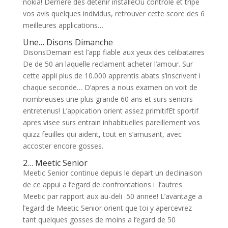
nokia! Derriere des detenir installeOu controle et tripe
vos avis quelques individus, retrouver cette score des 6
meilleures applications…
Une… Disons Dimanche
DisonsDemain est l’app fiable aux yeux des celibataires
De de 50 an laquelle reclament acheter l’amour. Sur
cette appli plus de 10.000 apprentis abats s’inscrivent i
chaque seconde… D’apres a nous examen on voit de
nombreuses une plus grande 60 ans et surs seniors
entretenus! L’appication orient assez primitifEt sportif
apres visee surs entrain inhabituelles pareillement vos
quizz feuilles qui aident, tout en s’amusant, avec
accoster encore gosses.
2… Meetic Senior
Meetic Senior continue depuis le depart un declinaison
de ce appui a l’egard de confrontations i l’autres
Meetic par rapport aux au-deli 50 annee! L’avantage a
l’egard de Meetic Senior orient que toi y apercevrez
tant quelques gosses de moins a l’egard de 50