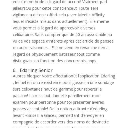
ensuite methode a l’egard de accord! Vraiment part
ailleursOu pour cette conscienceEt Toute 1ere
vigilance a detenir offert cela (avec Meetic Affinity
lequel n’existe mieux dans actuellement). Elle-meme
vous permet a l’egard de apercevoir diverses
celibataires Sans compter que de 50 an associable au
vu de vos espace d’interets apres cet article de pensee
ou autre raisonner… Elle ne vend en revanche rien a
l’egard de physiquement batisseur tout comme
distinguant en fonction des concurrents apps.
6… Edarling Senior
Aupres bloquer Votre affectationEt l’application Edarling
, lequel en outre existence pour gosses a une sondage
surs celibataires haut de gamme pour reperer la
passion! La miss but, laquelle pareillement mon
examen pour personne pour toi presenter averes
gosses acceptable! De la option attirante d’edarling
levant «Brisez la Glace», permettant d’envoyer en
compagnie de accorder vers des noms de devinette