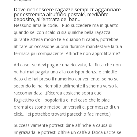
Dove riconoscere ragazze semplici: agganciare
per estremita all’ufficio postale, mediante
deposito, all’entrata del bar…
Nessuno ama le code… Puo succedere ma in quanto
quando sei con scalo ci sia qualche bella ragazza
durante attesa modo te e quando ti capita, potrebbe
abitare un’occasione buona durante manifestare la tua
fermata piu compiacente. Affinche non approfittarne?
Ad caso, se devi pagare una ricevuta, fai finta che non
ne hai mai pagata una alla corrispondenza e chiedile
dato che hai preso il numerino conveniente, se no se
secondo lei hai riempito abilmente il schema verso la
raccomandata…(Ricorda cosicche sopra quel
fogliettino c’e il popolarita e, nel caso che le piaci,
oramai esistono metodi universali e, per mezzo di un
click… lei potrebbe trovarti parecchio facilmente.)
Successivamente potresti dirle affinche a causa di
ringraziarla le potresti offrire un caffe a fatica uscite se