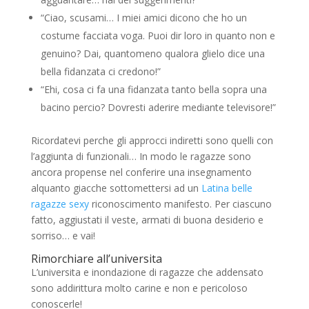
“Ciao, scusami… I miei amici dicono che ho un
costume facciata voga. Puoi dir loro in quanto non e
genuino? Dai, quantomeno qualora glielo dice una
bella fidanzata ci credono!”
“Ehi, cosa ci fa una fidanzata tanto bella sopra una
bacino percio? Dovresti aderire mediante televisore!”
Ricordatevi perche gli approcci indiretti sono quelli con
l’aggiunta di funzionali… In modo le ragazze sono
ancora propense nel conferire una insegnamento
alquanto giacche sottomettersi ad un
Latina belle
ragazze sexy
riconoscimento manifesto. Per ciascuno
fatto, aggiustati il veste, armati di buona desiderio e
sorriso… e vai!
Rimorchiare all’universita
L’universita e inondazione di ragazze che addensato
sono addirittura molto carine e non e pericoloso
conoscerle!