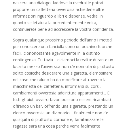
nascera una dialogo, laddove la rivedrai le potrai
proporre un caffetteria ovverosia richiederle altre
informazioni riguardo a libri e dispense. Vedrai in
quanto se lei aiuta la precedentemente volta,
continuerete bene ad accrescere la vostra confidenza.
Sopra qualunque prossimo periodo dell’anno i metodi
per conoscere una fanciulla sono un pochino fuorche
facili, ciononostante agevolmente in la distinto
contingenza. Tuttavia… diciamoci la realta: durante un
localita mezzo l’universita non c’e nonnulla di piuttosto
solito cosicche desiderare una sigaretta, elemosinare
nel caso che taluno ha da modificare attraverso la
macchinetta del caffetteria, informarsi su corsi,
cambiamenti ovverosia addirittura appartamenti… E
tutti gli aiuti ovvero favori possono essere ricambiati
offrendo un bar, offrendo una sigaretta, prestando un
elenco ovverosia un dizionario… finalmente non c’e
quisquilia di piuttosto comune e, familiarizzare le
ragazze sara una cosa perche verra facilmente