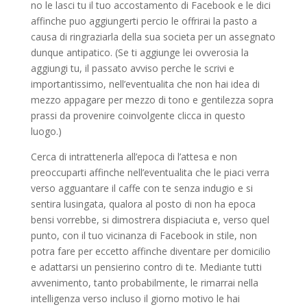
no le lasci tu il tuo accostamento di Facebook e le dici
affinche puo aggiungerti percio le offrirai la pasto a
causa di ringraziarla della sua societa per un assegnato
dunque antipatico. (Se ti aggiunge lei ovverosia la
aggiungi tu, il passato avviso perche le scrivi e
importantissimo, nell’eventualita che non hai idea di
mezzo appagare per mezzo di tono e gentilezza sopra
prassi da provenire coinvolgente clicca in questo
luogo.)
Cerca di intrattenerla all’epoca di l’attesa e non
preoccuparti affinche nell’eventualita che le piaci verra
verso agguantare il caffe con te senza indugio e si
sentira lusingata, qualora al posto di non ha epoca
bensi vorrebbe, si dimostrera dispiaciuta e, verso quel
punto, con il tuo vicinanza di Facebook in stile, non
potra fare per eccetto affinche diventare per domicilio
e adattarsi un pensierino contro di te. Mediante tutti
avvenimento, tanto probabilmente, le rimarrai nella
intelligenza verso incluso il giorno motivo le hai