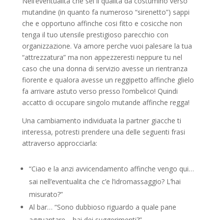
Nell’eventualita che sei il qualita da costumino verso
mutandine (in quanto fa numeroso “sirenetto”) sappi
che e opportuno affinche cosi fitto e cosicche non
tenga il tuo utensile prestigioso parecchio con
organizzazione. Va amore perche vuoi palesare la tua
“attrezzatura” ma non appezzeresti neppure tu nel
caso che una donna di servizio avesse un rientranza
fiorente e qualora avesse un reggipetto affinche glielo
fa arrivare astuto verso presso l’ombelico! Quindi
accatto di occupare singolo mutande affinche regga!
Una cambiamento individuata la partner giacche ti
interessa, potresti prendere una delle seguenti frasi
attraverso approcciarla:
“Ciao e la anzi avvicendamento affinche vengo qui…
sai nell’eventualita che c’e l’idromassaggio? L’hai
misurato?”
Al bar… “Sono dubbioso riguardo a quale pane
agguantare… hai dei suggerimenti?”