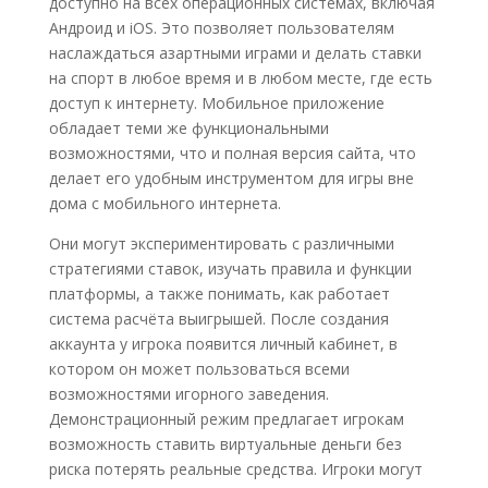
доступно на всех операционных системах, включая
Андроид и iOS. Это позволяет пользователям
наслаждаться азартными играми и делать ставки
на спорт в любое время и в любом месте, где есть
доступ к интернету. Мобильное приложение
обладает теми же функциональными
возможностями, что и полная версия сайта, что
делает его удобным инструментом для игры вне
дома с мобильного интернета.
Они могут экспериментировать с различными
стратегиями ставок, изучать правила и функции
платформы, а также понимать, как работает
система расчёта выигрышей. После создания
аккаунта у игрока появится личный кабинет, в
котором он может пользоваться всеми
возможностями игорного заведения.
Демонстрационный режим предлагает игрокам
возможность ставить виртуальные деньги без
риска потерять реальные средства. Игроки могут