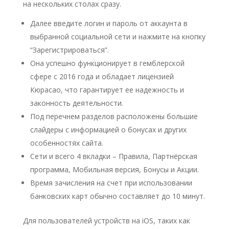
на нескольких столах сразу.
Далее введите логин и пароль от аккаунта в
выбранной социальной сети и нажмите на кнопку
“Зарегистрироваться”.
Она успешно функционирует в гемблерской
сфере с 2016 года и обладает лицензией
Кюрасао, что гарантирует ее надежность и
законность деятельности.
Под перечнем разделов расположены большие
слайдеры с информацией о бонусах и других
особенностях сайта.
Сети и всего 4 вкладки – Правила, Партнёрская
программа, Мобильная версия, Бонусы и Акции.
Время зачисления на счет при использовании
банковских карт обычно составляет до 10 минут.
Для пользователей устройств на iOS, таких как