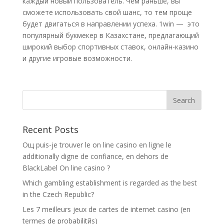
каждый новый пользователь. Чем раньше, вы
сможете использовать свой шанс, то тем проще
будет двигаться в направлении успеха. 1win — это
популярный букмекер в Казахстане, предлагающий
широкий выбор спортивных ставок, онлайн-казино
и другие игровые возможности.
Recent Posts
Oщ puis-je trouver le on line casino en ligne le
additionally digne de confiance, en dehors de
BlackLabel On line casino ?
Which gambling establishment is regarded as the best
in the Czech Republic?
Les 7 meilleurs jeux de cartes de internet casino (en
termes de probabilitйs)