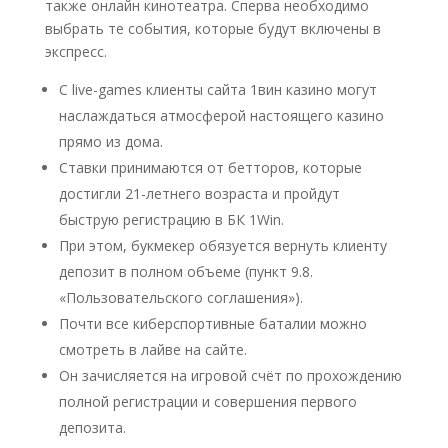
также онлайн кинотеатра. Сперва необходимо
выбрать те события, которые будут включены в
экспресс.
С live-games клиенты сайта 1вин казино могут
наслаждаться атмосферой настоящего казино
прямо из дома.
Ставки принимаются от бетторов, которые
достигли 21-летнего возраста и пройдут
быструю регистрацию в БК 1Win.
При этом, букмекер обязуется вернуть клиенту
депозит в полном объеме (пункт 9.8.
«Пользовательского соглашения»).
Почти все киберспортивные баталии можно
смотреть в лайве на сайте.
Он зачисляется на игровой счёт по прохождению
полной регистрации и совершения первого
депозита.