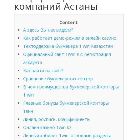
компаний Астаны
Content
А здесь Вы нас видели?
Как работает демо-режим в онлайн казино
Техподдержка букмекера 1 win Казахстан
Официальный сайт 1Win KZ: регистрация
аккаунта
Как зайти на сайт?
Сравнение букмекерских контор
В чем преимущества букмекерской конторы
1 win
Главные бонусы букмекерской конторы
1вин
Линия, роспись, коэффициенты
Онлайн казино 1win kz
Личный кабинет 1win: основные разделы