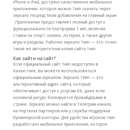
iPhone и iPad, доступно качественное мобильное
приложение, которое можно 1win скачать через
зеркало посредством добавления на главный экран
. Приложение предоставляет полный доступ к
функциональности платформы 1 win, включая
ставки на спорт, казино, лотереи, а также другие
игры и разделы. Рабочее зеркало 1win — это точно
такая же авторитетная копия сайта 1win.
Как зайти на сайт?
Если официальный сайт 1win недоступен в
Казахстане, вы можете воспользоваться
официальным зеркалом. Зеркало 1Win — это
альтернативный адрес сайта, который
обеспечивает доступ к услугам БК, даже если
основной ресурс блокируется провайдерами в
стране. Зеркало можно найти в Телеграм-канале,
на порталах партнеров или у службы поддержки
букмекерской конторы. Для удобства игроков 1win
разработало мобильное приложение, которое