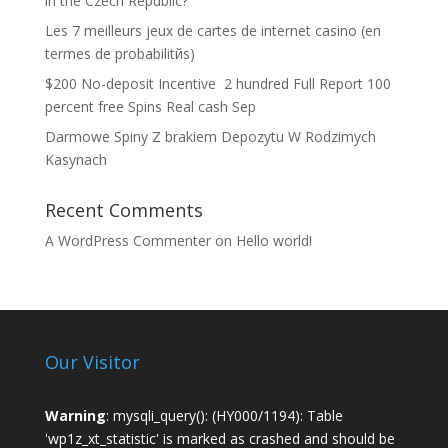
in the Czech Republic?
Les 7 meilleurs jeux de cartes de internet casino (en
termes de probabilitйs)
$200 No-deposit Incentive ️ 2 hundred Full Report 100
percent free Spins Real cash Sep
Darmowe Spiny Z brakiem Depozytu W Rodzimych
Kasynach
Recent Comments
A WordPress Commenter
on
Hello world!
Our Visitor
Warning
: mysqli_query(): (HY000/1194): Table
'wp1z_xt_statistic' is marked as crashed and should be