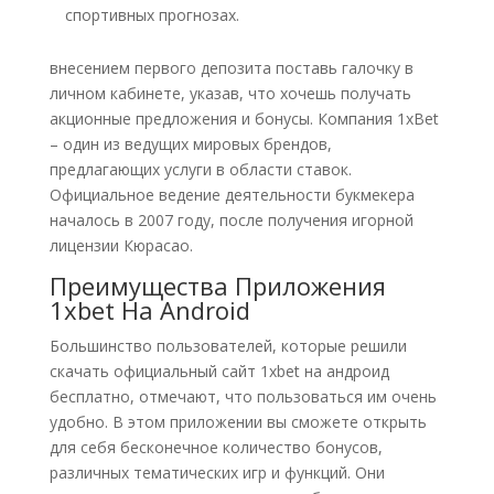
спортивных прогнозах.
внесением первого депозита поставь галочку в
личном кабинете, указав, что хочешь получать
акционные предложения и бонусы. Компания 1xBet
– один из ведущих мировых брендов,
предлагающих услуги в области ставок.
Официальное ведение деятельности букмекера
началось в 2007 году, после получения игорной
лицензии Кюрасао.
Преимущества Приложения
1xbet На Android
Большинство пользователей, которые решили
скачать официальный сайт 1хbet на андроид
бесплатно, отмечают, что пользоваться им очень
удобно. В этом приложении вы сможете открыть
для себя бесконечное количество бонусов,
различных тематических игр и функций. Они