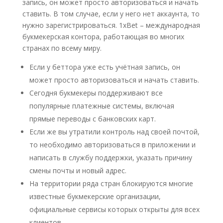
запись, он может просто авторизоваться и начать
ставить. В том случае, если у него нет аккаунта, то
нужно зарегистрироваться. 1xBet – международная
букмекерская контора, работающая во многих
странах по всему миру.
Если у беттора уже есть учётная запись, он
может просто авторизоваться и начать ставить.
Сегодня букмекеры поддерживают все
популярные платежные системы, включая
прямые переводы с банковских карт.
Если же вы утратили контроль над своей почтой,
то необходимо авторизоваться в приложении и
написать в службу поддержки, указать причину
смены почты и новый адрес.
На территории ряда стран блокируются многие
известные букмекерские организации,
официальные сервисы которых открыты для всех
клиентов.