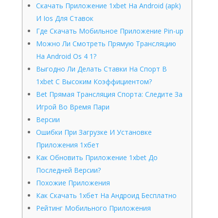
Скачать Приложение 1xbet На Android (apk)
И Ios Для Ставок
Где Скачать Мобильное Приложение Pin-up
Можно Ли Смотреть Прямую Трансляцию
На Android Os 4 1?
Выгодно Ли Делать Ставки На Спорт В
1xbet С Высоким Коэффициентом?
Bet Прямая Трансляция Спорта: Следите За
Игрой Во Время Пари
Версии
Ошибки При Загрузке И Установке
Приложения 1хбет
Как Обновить Приложение 1xbet До
Последней Версии?
Похожие Приложения
Как Скачать 1хбет На Андроид Бесплатно
Рейтинг Мобильного Приложения