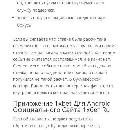
подтвердить путем отправки документов в
службу поддержки.
хочешь получать акционные предложения и
бонусы.
Если вы считаете что ставка была рассчитана
некорректно, то ознакомьтесь с правилами приема
ставок. Там расписано в каких случаях спортивное
событие считается состоявшимся, а в каких нет.
Скорее всего, событие на которое была сделана
ставка, попало под действие правил, отсюда и
получился не такой расчет. В букмекерской
конторе Пин-Ап есть одна интересная фишка, это
внутренняя валюта которая называется Pincoin.
Приложение 1xbet Для Android
Официального Сайта 1хбет Ru
Если оба варианта не дают результата,
обратитесь в службу поддержки через чат,