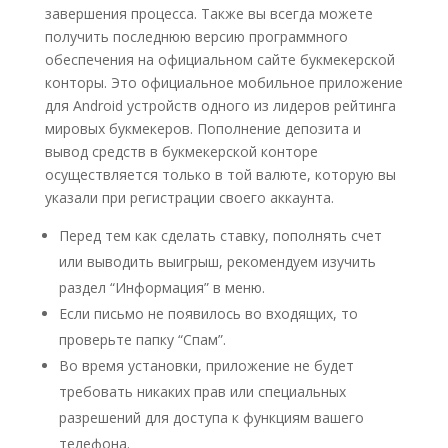
завершения процесса. Также вы всегда можете
получить последнюю версию программного
обеспечения на официальном сайте букмекерской
конторы. Это официальное мобильное приложение
для Android устройств одного из лидеров рейтинга
мировых букмекеров. Пополнение депозита и
вывод средств в букмекерской конторе
осуществляется только в той валюте, которую вы
указали при регистрации своего аккаунта.
Перед тем как сделать ставку, пополнять счет
или выводить выигрыш, рекомендуем изучить
раздел “Информация” в меню.
Если письмо не появилось во входящих, то
проверьте папку “Спам”.
Во время установки, приложение не будет
требовать никаких прав или специальных
разрешений для доступа к функциям вашего
телефона.