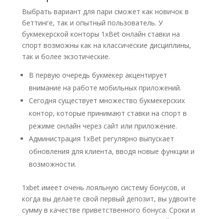
Выбрать вариант для пари сможет как новичок в
беттинге, так и опытный пользователь. У
букмекерской конторы 1xBet онлайн ставки на
спорт возможны как на классические дисциплины,
так и более экзотические.
В первую очередь букмекер акцентирует
внимание на работе мобильных приложений.
Сегодня существует множество букмекерских
контор, которые принимают ставки на спорт в
режиме онлайн через сайт или приложение.
Администрация 1xBet регулярно выпускает
обновления для клиента, вводя новые функции и
возможности.
1xbet имеет очень лояльную систему бонусов, и
когда вы делаете свой первый депозит, вы удвоите
сумму в качестве приветственного бонуса. Сроки и