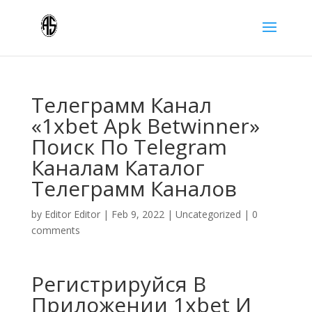
Телеграмм Канал
«1xbet Apk Betwinner»
Поиск По Telegram
Каналам Каталог
Телеграмм Каналов
by
Editor Editor
|
Feb 9, 2022
|
Uncategorized
|
0
comments
Регистрируйся В
Приложении 1xbet И