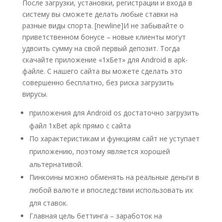
После загрузки, установки, регистрации и входа в
систему вы сможете делать любые ставки на
разные виды спорта. [newline]И не забывайте о
приветственном бонусе – новые клиенты могут
удвоить сумму на свой первый депозит. Тогда
скачайте приложение «1хБет» для Android в apk-
файле. С нашего сайта вы можете сделать это
совершенно бесплатно, без риска загрузить
вирусы.
приложения для Android os достаточно загрузить
файл 1xBet apk прямо с сайта
По характеристикам и функциям сайт не уступает
приложению, поэтому является хорошей
альтернативой.
Пинкоины можно обменять на реальные деньги в
любой валюте и впоследствии использовать их
для ставок.
Главная цель беттинга – заработок на