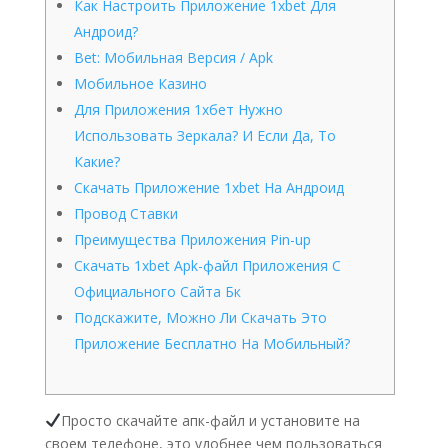
Как Настроить Приложение 1xbet Для
Андроид?
Bet: Мобильная Версия / Apk
Мобильное Казино
Для Приложения 1xбет Нужно
Использовать Зеркала? И Если Да, То
Какие?
Скачать Приложение 1xbet На Андроид
Провод Ставки
Преимущества Приложения Pin-up
Скачать 1xbet Apk-файл Приложения С
Официального Сайта Бк
Подскажите, Можно Ли Скачать Это
Приложение Бесплатно На Мобильный?
Просто скачайте апк-файл и установите на
своем телефоне, это удобнее чем пользоваться