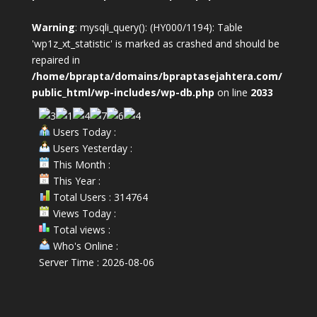
Warning
: mysqli_query(): (HY000/1194): Table
'wp1z_xt_statistic' is marked as crashed and should be
repaired in
/home/bprapta/domains/bpraptasejahtera.com/
public_html/wp-includes/wp-db.php
on line
2033
Users Today :
Users Yesterday :
This Month :
This Year :
Total Users : 314764
Views Today :
Total views :
Who's Online :
Server Time : 2026-08-06