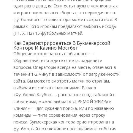
один раз в два дня. Если есть паузы в чемпионатах
и играх национальных сборных, то периодичность
футбольного тотализатора может сократиться. В
рамках Тото игрокам предлагают выбрать исходы
(П1, Х, П2) 15 футбольных матчей.
Как Зарегистрироваться В Букмекерской
Конторе И Казино Мостбет
Общение можно начать с обычного —
«Здравствуйте» и ждете ответа, задавайте
вопросы. Операторы всегда на месте, отвечают в
течении 1-2 минут в зависимости от загруженности
сайта. Вы можете смотреть матчи по странам,
выбирая из списка с названиями. Раздел
«Футбол»/»Клубы» — расположен над таблицей с
событиями, можно выбрать «ПРЯМОЙ ЭФИР» и
«Линия» — для сужения поиска. Или по названию
команды — типа соревнования через строку
поиска. Букмекерская контора ориентирована на
футбол, сайт отслеживает все значимые события