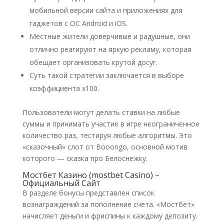
мобильной версии сайта и приложениях для
гаджетов с ОС Android и iOS.
Местные жители доверчивые и радушные, они
отлично реагируют на яркую рекламу, которая
обещает организовать крутой досуг.
Суть такой стратегии заключается в выборе
коэффициента х100.
Пользователи могут делать ставки на любые
суммы и принимать участие в игре неограниченное
количество раз, тестируя любые алгоритмы. Это
«сказочный» слот от Booongo, основной мотив
которого — сказка про Белоснежку.
Мостбет Казино (mostbet Casino) –
Официальный Сайт
В разделе бонусы представлен список
вознаграждений за пополнение счета. «Мостбет»
начисляет деньги и фриспины к каждому депозиту.