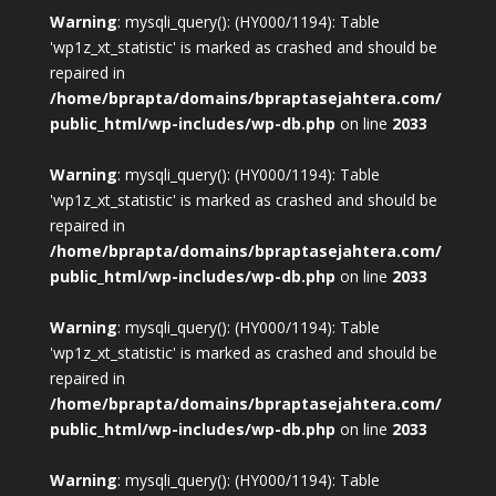
Warning
: mysqli_query(): (HY000/1194): Table
'wp1z_xt_statistic' is marked as crashed and should be
repaired in
/home/bprapta/domains/bpraptasejahtera.com/
public_html/wp-includes/wp-db.php
on line
2033
Warning
: mysqli_query(): (HY000/1194): Table
'wp1z_xt_statistic' is marked as crashed and should be
repaired in
/home/bprapta/domains/bpraptasejahtera.com/
public_html/wp-includes/wp-db.php
on line
2033
Warning
: mysqli_query(): (HY000/1194): Table
'wp1z_xt_statistic' is marked as crashed and should be
repaired in
/home/bprapta/domains/bpraptasejahtera.com/
public_html/wp-includes/wp-db.php
on line
2033
Warning
: mysqli_query(): (HY000/1194): Table