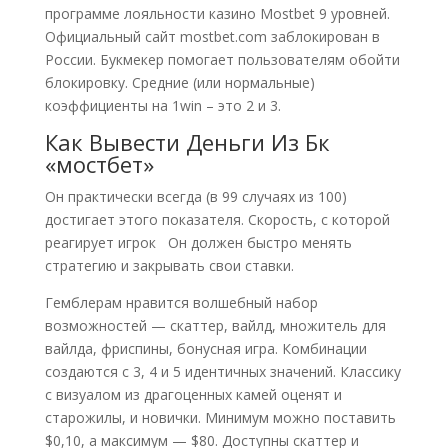
программе лояльности казино Mostbet 9 уровней.
Официальный сайт mostbet.com заблокирован в
России. Букмекер помогает пользователям обойти
блокировку. Средние (или нормальные)
коэффициенты на 1win – это 2 и 3.
Как Вывести Деньги Из Бк
«мостбет»
Он практически всегда (в 99 случаях из 100)
достигает этого показателя. Скорость, с которой
реагирует игрок Он должен быстро менять
стратегию и закрывать свои ставки.
Гемблерам нравится волшебный набор
возможностей — скаттер, вайлд, множитель для
вайлда, фриспины, бонусная игра. Комбинации
создаются с 3, 4 и 5 идентичных значений. Классику
с визуалом из драгоценных камей оценят и
старожилы, и новички. Минимум можно поставить
$0,10, а максимум — $80. Доступны скаттер и