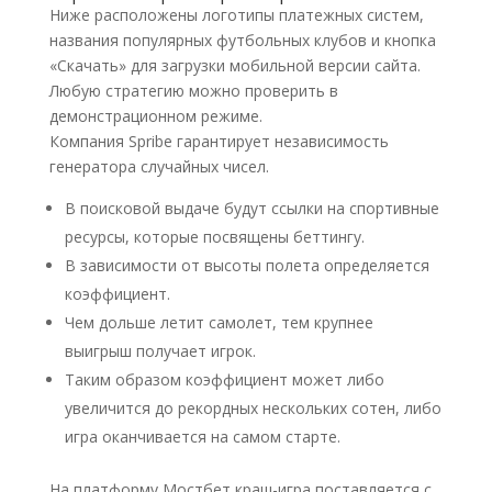
Ниже расположены логотипы платежных систем,
названия популярных футбольных клубов и кнопка
«Скачать» для загрузки мобильной версии сайта.
Любую стратегию можно проверить в
демонстрационном режиме.
Компания Spribe гарантирует независимость
генератора случайных чисел.
В поисковой выдаче будут ссылки на спортивные
ресурсы, которые посвящены беттингу.
В зависимости от высоты полета определяется
коэффициент.
Чем дольше летит самолет, тем крупнее
выигрыш получает игрок.
Таким образом коэффициент может либо
увеличится до рекордных нескольких сотен, либо
игра оканчивается на самом старте.
На платформу Мостбет краш-игра поставляется с