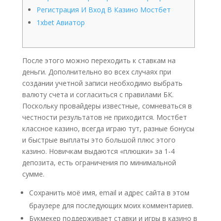
Регистрация И Вход В Казино Мостбет
1xbet Авиатор
После этого можно переходить к ставкам на
деньги. Дополнительно во всех случаях при
создании учетной записи необходимо выбрать
валюту счета и согласиться с правилами БК.
Поскольку провайдеры известные, сомневаться в
честности результатов не приходится. Мостбет
классное казино, всегда играю тут, разные бонусы
и быстрые выплаты это большой плюс этого
казино. Новичкам выдаются «плюшки» за 1-4
депозита, есть ограничения по минимальной
сумме.
Сохранить моё имя, email и адрес сайта в этом
браузере для последующих моих комментариев.
Букмекер поддерживает ставки и игры в казино в