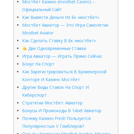
Мостбет Казино (mostbet Casino) –
Официальный Сайт
Как Вывести Деньги Из Бк «мостбет»
Мостбет Авиатор — Это Игра Самолетик
Mostbet Aviator
Как Сделать Ставку В Бк «мостбет»
Две Одновременные Ставки
Игра Авиатор — Играть Прямо Сейчас
Бонус На Спорт
Как Зарегистрироваться В Букмекерской
Конторе И Казино Мостбет
Другие Виды Ставок На Спорт И
Киберспорт
Стратегии Мостбет: Авиатор
Бонусы И Промокоды В 1xbet Авиатор
Почему Казино Fresh Пользуется
Популярностью У Гэмблеров?
Отзывы Компании Mostbet Aviator, Москва