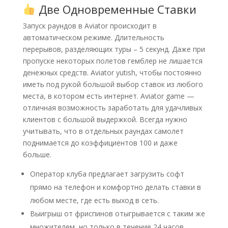
Две Одновременные Ставки
Запуск раундов в Aviator происходит в
автоматическом режиме. Длительность
перерывов, разделяющих туры – 5 секунд. Даже при
пропуске некоторых полетов гемблер не лишается
денежных средств. Aviator yutish, чтобы постоянно
иметь под рукой большой выбор ставок из любого
места, в котором есть интернет. Aviator game —
отличная возможность заработать для удачливых
клиентов с большой выдержкой. Всегда нужно
учитывать, что в отдельных раундах самолет
поднимается до коэффициентов 100 и даже
больше.
Оператор клуба предлагает загрузить софт
прямо на телефон и комфортно делать ставки в
любом месте, где есть выход в сеть.
Выигрыш от фриспинов отыгрывается с таким же
множителем, но только в течение 24 часов.