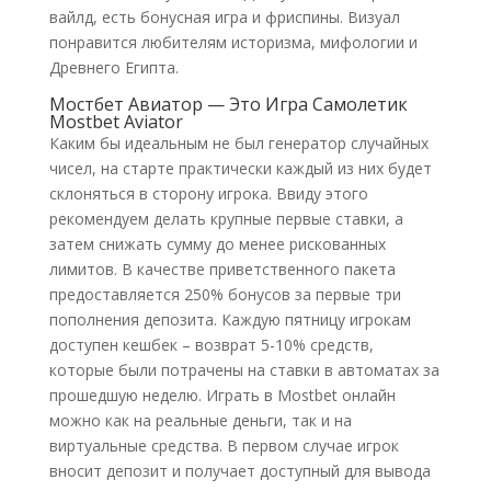
вайлд, есть бонусная игра и фриспины. Визуал
понравится любителям историзма, мифологии и
Древнего Египта.
Мостбет Авиатор — Это Игра Самолетик
Mostbet Aviator
Каким бы идеальным не был генератор случайных
чисел, на старте практически каждый из них будет
склоняться в сторону игрока. Ввиду этого
рекомендуем делать крупные первые ставки, а
затем снижать сумму до менее рискованных
лимитов. В качестве приветственного пакета
предоставляется 250% бонусов за первые три
пополнения депозита. Каждую пятницу игрокам
доступен кешбек – возврат 5-10% средств,
которые были потрачены на ставки в автоматах за
прошедшую неделю. Играть в Mostbet онлайн
можно как на реальные деньги, так и на
виртуальные средства. В первом случае игрок
вносит депозит и получает доступный для вывода