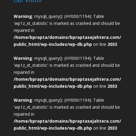
Our Visitor
Warning
: mysqli_query(): (HY000/1194): Table
'wp1z_xt_statistic' is marked as crashed and should be
repaired in
/home/bprapta/domains/bpraptasejahtera.com/
public_html/wp-includes/wp-db.php
on line
2033
Warning
: mysqli_query(): (HY000/1194): Table
'wp1z_xt_statistic' is marked as crashed and should be
repaired in
/home/bprapta/domains/bpraptasejahtera.com/
public_html/wp-includes/wp-db.php
on line
2033
Warning
: mysqli_query(): (HY000/1194): Table
'wp1z_xt_statistic' is marked as crashed and should be
repaired in
/home/bprapta/domains/bpraptasejahtera.com/
public_html/wp-includes/wp-db.php
on line
2033