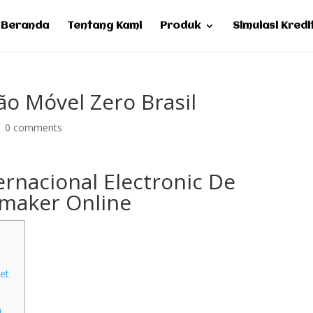
Beranda
Tentang Kami
Produk
Simulasi Kredi
ão Móvel Zero Brasil
|
0 comments
rnacional Electronic De
kmaker Online
et
a