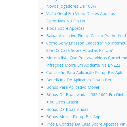
Novos Jogadores De 100%
Visão Geral Em Vídeo Dieses Apostas
Esportivas No Pin Up
Tipos Sobre Apostas
Baixar Aplicativo Pin Up Casino Pra Android
Como Sony Ericsson Cadastrar No Internet
Site Da Casa Sobre Apostas Pin Up?
Motociclista Que Postava Vídeos Cometen
Infrações Morre Em Acidente Na Br-222
Conclusão Para Aplicação Pin-up Bet Apk
Benefícios Do Aplicativo Pin-up Bet
Bônus Para Aplicativo Móvel
Bônus De Boas-vindas: R$5 1000 Em Dinhe
+ 50 Giros Grátis!
Bônus De Boas-vindas
Bônus Mobile Pin-up Bet App
Prós E Contras Da Casa Sobre Apostas Pin