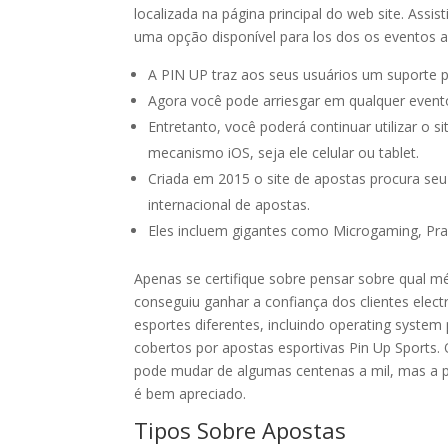
localizada na página principal do web site. Assi
uma opção disponível para los dos os eventos 
A PIN UP traz aos seus usuários um suporte p
Agora você pode arriesgar em qualquer evento
Entretanto, você poderá continuar utilizar o 
mecanismo iOS, seja ele celular ou tablet.
Criada em 2015 o site de apostas procura se
internacional de apostas.
Eles incluem gigantes como Microgaming, Prag
Apenas se certifique sobre pensar sobre qual m
conseguiu ganhar a confiança dos clientes elect
esportes diferentes, incluindo operating syste
cobertos por apostas esportivas Pin Up Sports. 
pode mudar de algumas centenas a mil, mas a 
é bem apreciado.
Tipos Sobre Apostas