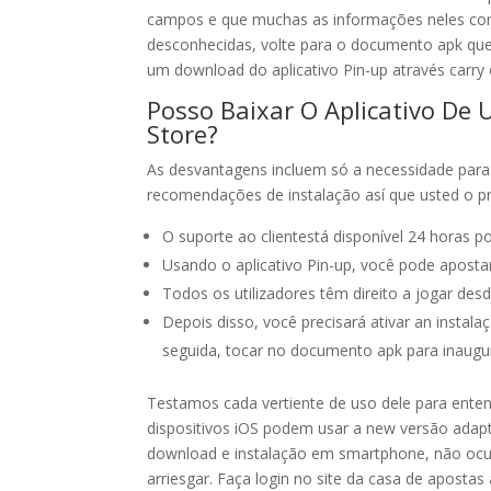
campos e que muchas as informações neles conti
desconhecidas, volte para o documento apk que 
um download do aplicativo Pin-up através carry 
Posso Baixar O Aplicativo De
Store?
As desvantagens incluem só a necessidade para 
recomendações de instalação así que usted o pr
O suporte ao clientestá disponível 24 horas p
Usando o aplicativo Pin-up, você pode apostar
Todos os utilizadores têm direito a jogar de
Depois disso, você precisará ativar an instal
seguida, tocar no documento apk para inaugur
Testamos cada vertiente de uso dele para enten
dispositivos iOS podem usar a new versão adapt
download e instalação em smartphone, não ocup
arriesgar. Faça login no site da casa de apostas