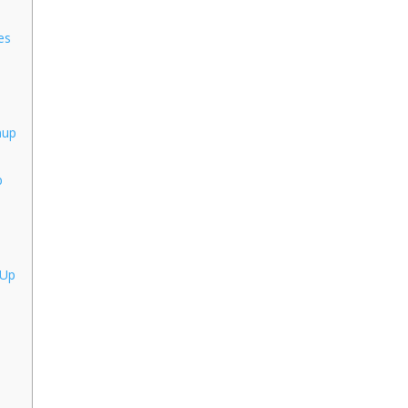
es
nup
p
 Up