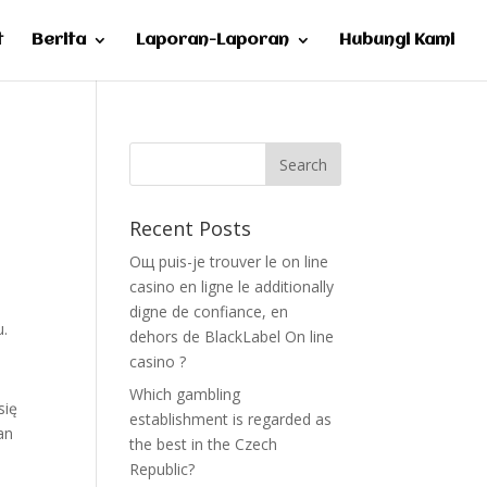
t
Berita
Laporan-Laporan
Hubungi Kami
Recent Posts
Oщ puis-je trouver le on line
casino en ligne le additionally
digne de confiance, en
u.
dehors de BlackLabel On line
casino ?
Which gambling
się
establishment is regarded as
an
the best in the Czech
Republic?