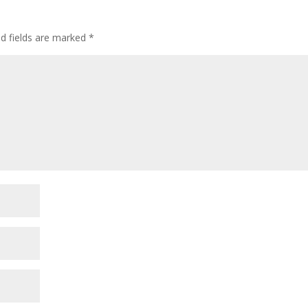
d fields are marked
*