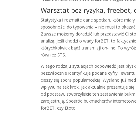
Warsztat bez ryzyka, freebet,
Statystyka i rozmaite dane spotkań, które miały
sposobności do typowania – nie musi to okazać
Zawsze możemy doradzić lub przedstawić Ci st
analizą. Jeśli chodzi o wady forBET, to faktyczn
którychkolwiek bądź transmisji on-line. To wyróż
również STS.
W tego rodzaju sytuacjach odpowiedź jest błysk
bezzwłocznie identyfikuje podane cyfry i ewentua
cieszy się sporą popularnością. Wysłano już nie
wpływu na tek krok, jak aktualnie prezentuje się 
od podstaw, stworzyliście ten zestawienia bukm
zarejestrują. Spośród bukmacherów internetow
forBET, czy Etoto.