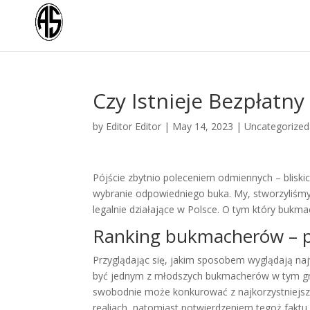
Czy Istnieje Bezpłatn
by
Editor Editor
|
May 14, 2023
|
Uncategorized
Pójście zbytnio poleceniem odmiennych – bliskic
wybranie odpowiedniego buka. My, stworzyliśm
legalnie działające w Polsce. O tym który bukm
Ranking bukmacherów – p
Przyglądając się, jakim sposobem wyglądają naj
być jednym z młodszych bukmacherów w tym gron
swobodnie może konkurować z najkorzystniejszym
realiach, natomiast potwierdzeniem tegoż faktu