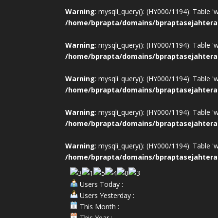
Warning
: mysqli_query(): (HY000/1194): Table '
/home/bprapta/domains/bpraptasejahtera
Warning
: mysqli_query(): (HY000/1194): Table '
/home/bprapta/domains/bpraptasejahtera
Warning
: mysqli_query(): (HY000/1194): Table '
/home/bprapta/domains/bpraptasejahtera
Warning
: mysqli_query(): (HY000/1194): Table '
/home/bprapta/domains/bpraptasejahtera
Warning
: mysqli_query(): (HY000/1194): Table '
/home/bprapta/domains/bpraptasejahtera
Users Today :
Users Yesterday :
This Month :
This Year :