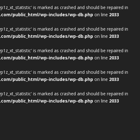
wp1z_xt_statistic' is marked as crashed and should be repaired in
.com/public_html/wp-includes/wp-db.php
on line
2033
wp1z_xt_statistic' is marked as crashed and should be repaired in
.com/public_html/wp-includes/wp-db.php
on line
2033
wp1z_xt_statistic' is marked as crashed and should be repaired in
.com/public_html/wp-includes/wp-db.php
on line
2033
wp1z_xt_statistic' is marked as crashed and should be repaired in
.com/public_html/wp-includes/wp-db.php
on line
2033
wp1z_xt_statistic' is marked as crashed and should be repaired in
.com/public_html/wp-includes/wp-db.php
on line
2033