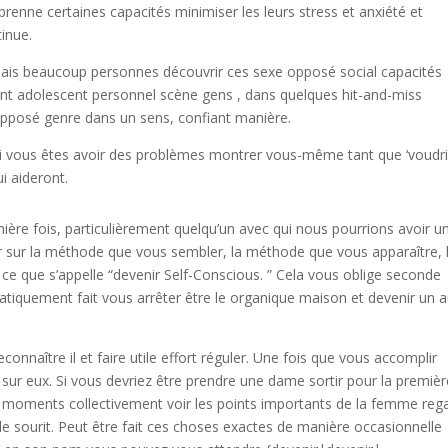
enne certaines capacités minimiser les leurs stress et anxiété et
inue.
ais beaucoup personnes découvrir ces sexe opposé social capacités
nt adolescent personnel scène gens , dans quelques hit-and-miss
pposé genre dans un sens, confiant manière.
. Si vous êtes avoir des problèmes montrer vous-même tant que ‘voudr
i aideront.
ère fois, particulièrement quelqu’un avec qui nous pourrions avoir u
r sur la méthode que vous sembler, la méthode que vous apparaître, 
 que s’appelle “devenir Self-Conscious. ” Cela vous oblige seconde
atiquement fait vous arrêter être le organique maison et devenir un 
nnaître il et faire utile effort réguler. Une fois que vous accomplir
sur eux. Si vous devriez être prendre une dame sortir pour la premièr
e moments collectivement voir les points importants de la femme rega
lle sourit. Peut être fait ces choses exactes de manière occasionnelle