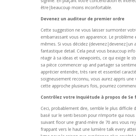
signifie. En plaçant votre concentration et int
être|beaucoup moins inconfortable.
Devenez un auditeur de premier ordre
Cette suggestion ne vous laisser surmonter vot
embarrassant vous en apparence. Le problème e
mêmes. Si vous décidez {devenez|devenez|un audit
fantastique detail. Cela peut vous beaucoup info 
réagir à sa ideas et viewpoints, ce qui exige le 
sa pièce commencer up and partager sa sentiment
apprécier entendre, très rare et essentiel caract
soigneusement reconnu, vous aurez appris une vit
cette approche plusieurs fois, pourriez commence
Contrôlez votre Inquiétude à propos de Se f
Ceci, probablement dire, semble le plus difficile
basé sur le senti besoin pour n’importe qui nou
suivant floor une grand-mère de 70 ans vous rejoin
frappant vers le haut une lumière talk every attei