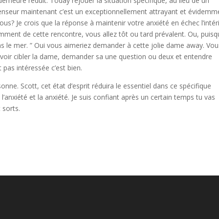
demeure réduit. Today rejouer la situation spécifique, au lieu de un
enseur maintenant c’est un exceptionnellement attrayant et évidemm
vous? Je crois que la réponse à maintenir votre anxiété en échec l’intér
mment de cette rencontre, vous allez tôt ou tard prévalent. Ou, puis
ans le mer. ” Oui vous aimeriez demander à cette jolie dame away. Vou
voir cibler la dame, demander sa une question ou deux et entendre
pas intéressée c’est bien.
nne. Scott, cet état d’esprit réduira le essentiel dans ce spécifique
 l’anxiété et la anxiété. Je suis confiant après un certain temps tu vas
 sorts.