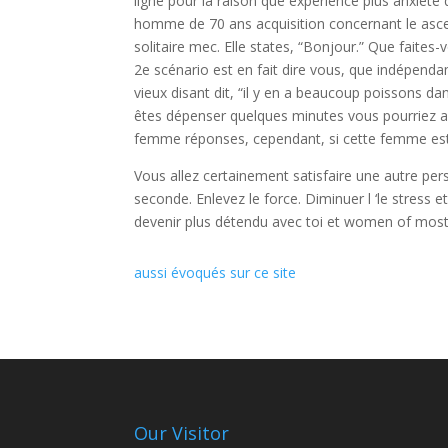
ligne pour la raison que expérience plus anxiété 
homme de 70 ans acquisition concernant le asc
solitaire mec. Elle states, “Bonjour.” Que faites-
2e scénario est en fait dire vous, que indépenda
vieux disant dit, “il y en a beaucoup poissons d
êtes dépenser quelques minutes vous pourriez a
femme réponses, cependant, si cette femme est 
Vous allez certainement satisfaire une autre perso
seconde. Enlevez le force. Diminuer l ‘le stress et
devenir plus détendu avec toi et women of most
aussi évoqués sur ce site
Our Visitor