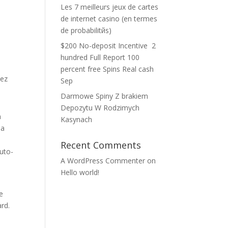
Les 7 meilleurs jeux de cartes
de internet casino (en termes
de probabilitйs)
$200 No-deposit Incentive ️ 2
hundred Full Report 100
percent free Spins Real cash
iez
Sep
Darmowe Spiny Z brakiem
Depozytu W Rodzimych
n
Kasynach
la
Recent Comments
auto-
A WordPress Commenter
on
Hello world!
e
rd.