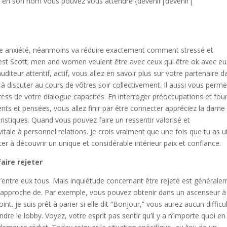
érêt en son nom vous pouvez vous attendre {devenir|devenir|
re anxiété, néanmoins va réduire exactement comment stressé et
st Scott; men and women veulent être avec ceux qui être ok avec eu
eur attentif, actif, vous allez en savoir plus sur votre partenaire d
à discuter au cours de vôtres soir collectivement. Il aussi vous perme
stress de votre dialogue capacités. En interroger préoccupations et four
s et pensées, vous allez finir par être connecter appréciez la dame
éristiques. Quand vous pouvez faire un ressentir valorisé et
ale à personnel relations. Je crois vraiment que une fois que tu as ut
r à découvrir un unique et considérable intérieur paix et confiance.
aire rejeter
 d’entre eux tous. Mais inquiétude concernant être rejeté est générale
s approche de. Par exemple, vous pouvez obtenir dans un ascenseur à
t. je suis prêt à parier si elle dit “Bonjour,” vous aurez aucun difficu
ndre le lobby. Voyez, votre esprit pas sentir qu’il y a n’importe quoi en