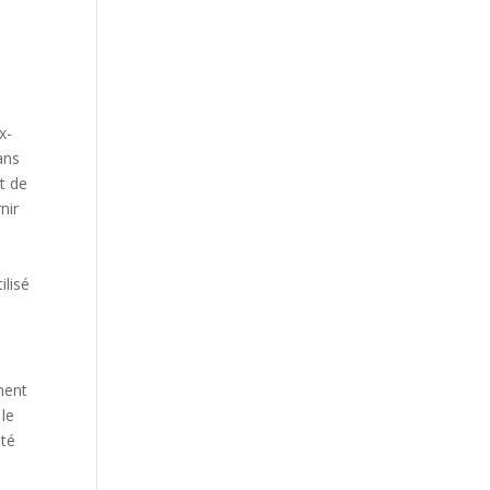
x-
ans
t de
nir
ilisé
ment
 le
lté